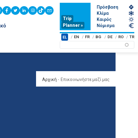
Πρόσβαση
youtube
facebook
twitter
linkedin
instagram
tiktok
contact
Κλίμα
Trip
Καιρός
Planner »
ικό
Νόμισμα
EN
FR
BG
DE
RO
TR
EL
Αρχική
-
Επικοινωνήστε μαζί μας