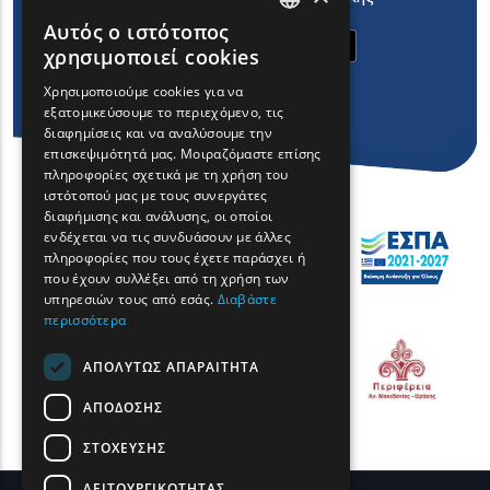
Αυτός ο ιστότοπος
ENGLISH
χρησιμοποιεί cookies
GREEK
Χρησιμοποιούμε cookies για να
εξατομικεύσουμε το περιεχόμενο, τις
FRENCH
διαφημίσεις και να αναλύσουμε την
BULGARIAN
επισκεψιμότητά μας. Μοιραζόμαστε επίσης
πληροφορίες σχετικά με τη χρήση του
GERMAN
ιστότοπού μας με τους συνεργάτες
διαφήμισης και ανάλυσης, οι οποίοι
ROMANIAN
ενδέχεται να τις συνδυάσουν με άλλες
πληροφορίες που τους έχετε παράσχει ή
TURKISH
που έχουν συλλέξει από τη χρήση των
υπηρεσιών τους από εσάς.
Διαβάστε
περισσότερα
ΑΠΟΛΎΤΩΣ ΑΠΑΡΑΊΤΗΤΑ
ΑΠΌΔΟΣΗΣ
ΣΤΌΧΕΥΣΗΣ
ΛΕΙΤΟΥΡΓΙΚΌΤΗΤΑΣ