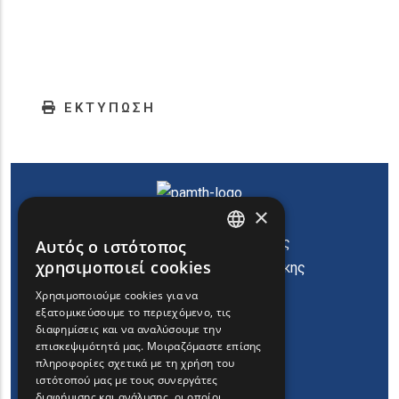
ΕΚΤΥΠΩΣΗ
×
Κατεβάστε την εφαρμογή
παιχνιδιού της Περιφέρειας
Αυτός ο ιστότοπος
ENGLISH
χρησιμοποιεί cookies
Ανατολικής Μακεδονίας Θράκης
GREEK
Χρησιμοποιούμε cookies για να
εξατομικεύσουμε το περιεχόμενο, τις
FRENCH
διαφημίσεις και να αναλύσουμε την
BULGARIAN
επισκεψιμότητά μας. Μοιραζόμαστε επίσης
πληροφορίες σχετικά με τη χρήση του
GERMAN
ιστότοπού μας με τους συνεργάτες
διαφήμισης και ανάλυσης, οι οποίοι