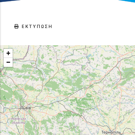
ΕΚΤΥΠΩΣΗ
+
−