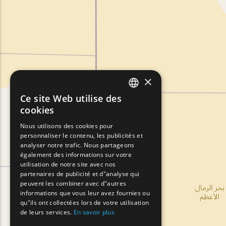
×
Ce site Web utilise des
ENGLISH
cookies
GREEK
Nous utilisons des cookies pour
personnaliser le contenu, les publicités et
FRENCH
analyser notre trafic. Nous partageons
BULGARIAN
également des informations sur votre
utilisation de notre site avec nos
GERMAN
partenaires de publicité et d"analyse qui
peuvent les combiner avec d"autres
ROMANIAN
informations que vous leur avez fournies ou
qu"ils ont collectées lors de votre utilisation
TURKISH
de leurs services.
En savoir plus