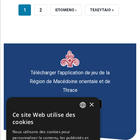
PAGE COURANTE
PAGE
1
2
PAGE SUIVANTE
DERNIÈRE PAGE
ΕΠΟΜΕΝΟ ›
ΤΕΛΕΥΤΑΙΟ »
Télécharger l'application de jeu de la
Région de Macédoine orientale et de
Thrace
×
Ce site Web utilise des
ENGLISH
cookies
GREEK
Nous utilisons des cookies pour
personnaliser le contenu, les publicités et
FRENCH