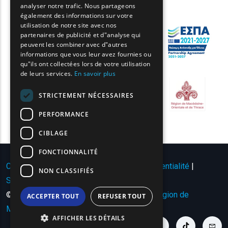
analyser notre trafic. Nous partageons
BULGARIAN
également des informations sur votre
utilisation de notre site avec nos
GERMAN
partenaires de publicité et d"analyse qui
peuvent les combiner avec d"autres
ROMANIAN
informations que vous leur avez fournies ou
qu"ils ont collectées lors de votre utilisation
TURKISH
de leurs services.
En savoir plus
STRICTEMENT NÉCESSAIRES
PERFORMANCE
CIBLAGE
FONCTIONNALITÉ
Conditions d'utilisation | Politique de confidentialité
|
NON CLASSIFIÉS
Sitemap
|
Contact
© Copyright 2024 - Tous droits réservés
Région de
ACCEPTER TOUT
REFUSER TOUT
Macédoine orientale et de Thrace
.
AFFICHER LES DÉTAILS
youtube link
facebook link
twitter link
linkedin link
instagram link
tiktok link
cont