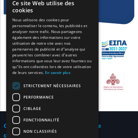
Ce site Web utilise des
ENGLISH
cookies
GREEK
Nous utilisons des cookies pour
personnaliser le contenu, les publicités et
FRENCH
analyser notre trafic. Nous partageons
BULGARIAN
également des informations sur votre
utilisation de notre site avec nos
GERMAN
partenaires de publicité et d"analyse qui
peuvent les combiner avec d"autres
ROMANIAN
informations que vous leur avez fournies ou
qu"ils ont collectées lors de votre utilisation
TURKISH
de leurs services.
En savoir plus
STRICTEMENT NÉCESSAIRES
PERFORMANCE
CIBLAGE
FONCTIONNALITÉ
Conditions d'utilisation | Politique de
NON CLASSIFIÉS
confidentialité
Sitemap
Contact
|
|