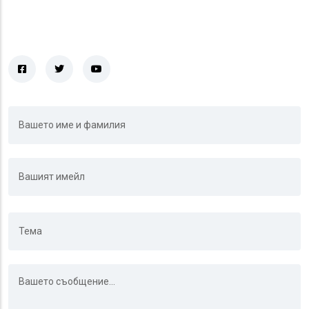
(social-icon)
(social-icon)
(social-icon)
Ονοματεπώνυμο
Email
Θέμα
Μήνυμα