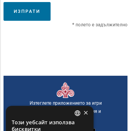
* полето е задължително
Изтеглете приложението за игри
×
на Регион Източна Македония и
Тракия
Този уебсайт използва
ENGLISH
бисквитки