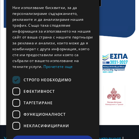
GREEK
Ние използваме бисквитки, за да
персонализираме съдържанието,
FRENCH
рекламите и да анализираме нашия
BULGARIAN
трафик. Също така споделяме
информация за използването на нашия
GERMAN
сайт от ваша страна с нашите партньори
за реклама и анализи, които може да я
ROMANIAN
комбинират с друга информация, която
сте им предоставили или която са
TURKISH
събрали от вашето използване на
техните услуги.
Прочетете още
СТРОГО НЕОБХОДИМО
ЕФЕКТИВНОСТ
ТАРГЕТИРАНЕ
ФУНКЦИОНАЛНОСТ
НЕКЛАСИФИЦИРАНИ
Условия за ползване | Политика за поверителност
|