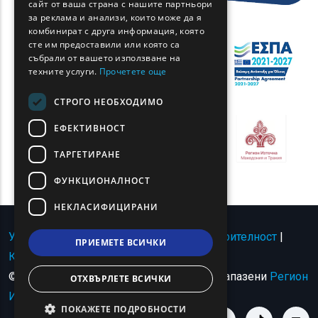
сайт от ваша страна с нашите партньори
за реклама и анализи, които може да я
ROMANIAN
комбинират с друга информация, която
сте им предоставили или която са
TURKISH
събрали от вашето използване на
техните услуги.
Прочетете още
СТРОГО НЕОБХОДИМО
ЕФЕКТИВНОСТ
ТАРГЕТИРАНЕ
ФУНКЦИОНАЛНОСТ
НЕКЛАСИФИЦИРАНИ
Условия за ползване | Политика за поверителност
|
ПРИЕМЕТЕ ВСИЧКИ
Карта на сайта
|
Свържете се с
© Авторско право 2024 - Всички права запазени
Регион
ОТХВЪРЛЕТЕ ВСИЧКИ
Източна Македония и Тракия
.
ПОКАЖЕТЕ ПОДРОБНОСТИ