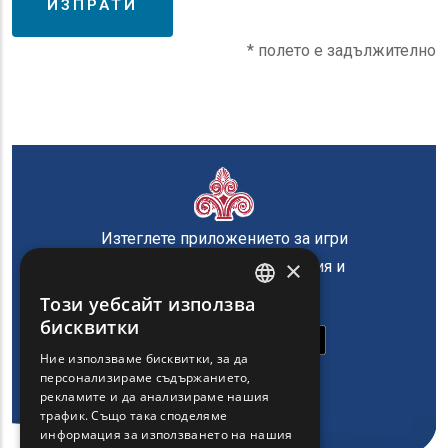
* полето е задължително
Изтеглете приложението за игри
×
на Регион Източна Македония и
Тракия
Този уебсайт използва
ENGLISH
бисквитки
GREEK
Ние използваме бисквитки, за да
персонализираме съдържанието,
FRENCH
рекламите и да анализираме нашия
BULGARIAN
трафик. Също така споделяме
информация за използването на нашия
GERMAN