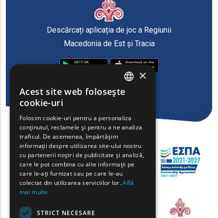
Descărcați aplicația de joc a Regiunii
Macedonia de Est și Tracia
×
Acest site web folosește
ENGLISH
cookie-uri
GREEK
Folosim cookie-uri pentru a personaliza
conținutul, reclamele și pentru a ne analiza
FRENCH
traficul. De asemenea, împărtășim
BULGARIAN
informații despre utilizarea site-ului nostru
cu partenerii noștri de publicitate și analiză,
GERMAN
care le pot combina cu alte informații pe
care le-ați furnizat sau pe care le-au
ROMANIAN
colectat din utilizarea serviciilor lor.
Află
mai multe
TURKISH
STRICT NECESARE