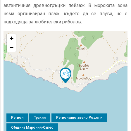
автентичния древногръцки пейзаж. В морската зона
няма организиран плаж, където да се плува, но е
подходяща за любителски риболов.
+
−
Регион
Тракия
Регионално звено Родопи
Община Марония-Сапес