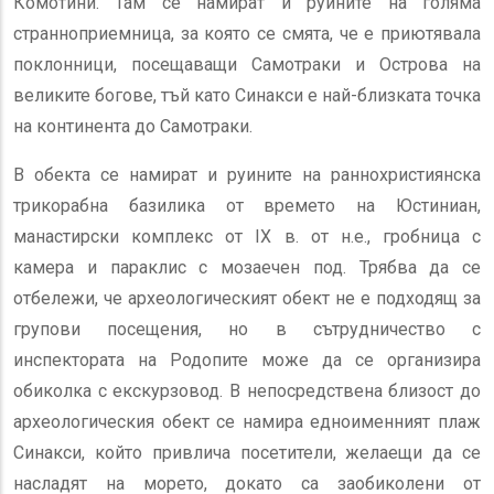
Комотини. Там се намират и руините на голяма
странноприемница, за която се смята, че е приютявала
поклонници, посещаващи Самотраки и Острова на
великите богове, тъй като Синакси е най-близката точка
на континента до Самотраки.
В обекта се намират и руините на раннохристиянска
трикорабна базилика от времето на Юстиниан,
манастирски комплекс от IX в. от н.е., гробница с
камера и параклис с мозаечен под. Трябва да се
отбележи, че археологическият обект не е подходящ за
групови посещения, но в сътрудничество с
инспектората на Родопите може да се организира
обиколка с екскурзовод. В непосредствена близост до
археологическия обект се намира едноименният плаж
Синакси, който привлича посетители, желаещи да се
насладят на морето, докато са заобиколени от