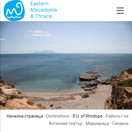
Премини към основното съдържание
Начална страница
- Destinations -
R.U. of Rhodope
- Районът на
Античния театър - Мармарица - Синакси