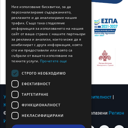
GREEK
Ние използваме бисквитки, за да
персонализираме съдържанието,
FRENCH
рекламите и да анализираме нашия
BULGARIAN
трафик. Също така споделяме
информация за използването на нашия
GERMAN
сайт от ваша страна с нашите партньори
за реклама и анализи, които може да я
ROMANIAN
комбинират с друга информация, която
сте им предоставили или която са
TURKISH
събрали от вашето използване на
техните услуги.
Прочетете още
СТРОГО НЕОБХОДИМО
ЕФЕКТИВНОСТ
ТАРГЕТИРАНЕ
Условия за ползване | Политика за поверителност
|
Карта на сайта
|
Свържете се с
ФУНКЦИОНАЛНОСТ
© Авторско право 2024 - Всички права запазени
Регион
НЕКЛАСИФИЦИРАНИ
Източна Македония и Тракия
.