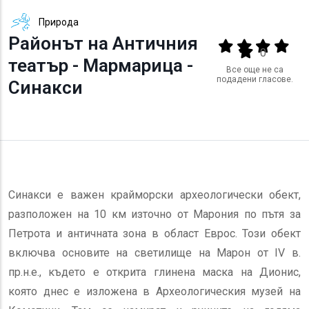
Природа
Районът на Античния
Output format
(star)
(star)
(star)
(star
(star)
0
театър - Мармарица -
Все още не са
подадени гласове.
Синакси
Синакси е важен крайморски археологически обект,
разположен на 10 км източно от Марония по пътя за
Петрота и античната зона в област Еврос. Този обект
включва основите на светилище на Марон от IV в.
пр.н.е., където е открита глинена маска на Дионис,
която днес е изложена в Археологическия музей на