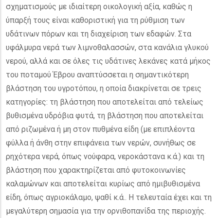
σχηματισμούς με ιδιαίτερη οικολογική αξία, καθώς η
ύπαρξή τους είναι καθοριστική για τη ρύθμιση των
υδάτινων πόρων και τη διαχείριση των εδαφών. Στα
υφάλμυρα νερά των λιμνοθαλασσών, στα κανάλια γλυκού
νερού, αλλά και σε όλες τις υδάτινες λεκάνες κατά μήκος
του ποταμού Έβρου αναπτύσσεται η σημαντικότερη
βλάστηση του υγροτόπου, η οποία διακρίνεται σε τρεις
κατηγορίες: τη βλάστηση που αποτελείται από τελείως
βυθισμένα υδρόβια φυτά, τη βλάστηση που αποτελείται
από ριζωμένα ή μη στον πυθμένα είδη (με επιπλέοντα
φύλλα ή άνθη στην επιφάνεια των νερών, συνήθως σε
ρηχότερα νερά, όπως νούφαρα, νεροκάστανα κ.ά.) και τη
βλάστηση που χαρακτηρίζεται από φυτοκοινωνίες
καλαμώνων και αποτελείται κυρίως από ημιβυθισμένα
είδη, όπως αγριοκάλαμο, ψαθί κ.ά.. Η τελευταία έχει και τη
μεγαλύτερη σημασία για την ορνιθοπανίδα της περιοχής.