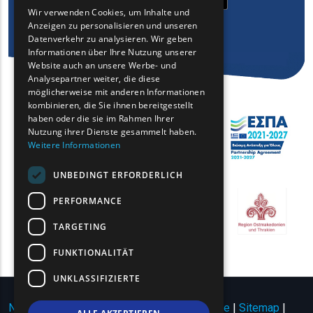
GREEK
Wir verwenden Cookies, um Inhalte und
Anzeigen zu personalisieren und unseren
FRENCH
Datenverkehr zu analysieren. Wir geben
BULGARIAN
Informationen über Ihre Nutzung unserer
Website auch an unsere Werbe- und
GERMAN
Analysepartner weiter, die diese
möglicherweise mit anderen Informationen
ROMANIAN
kombinieren, die Sie ihnen bereitgestellt
haben oder die sie im Rahmen Ihrer
TURKISH
Nutzung ihrer Dienste gesammelt haben.
Weitere Informationen
UNBEDINGT ERFORDERLICH
PERFORMANCE
TARGETING
FUNKTIONALITÄT
UNKLASSIFIZIERTE
Nutzungsbedingungen | Datenschutzrichtlinie
|
Sitemap
|