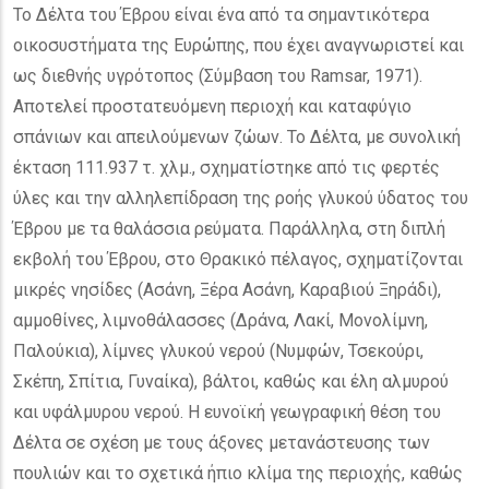
Το Δέλτα του Έβρου είναι ένα από τα σημαντικότερα
οικοσυστήματα της Ευρώπης, που έχει αναγνωριστεί και
ως διεθνής υγρότοπος (Σύμβαση του Ramsar, 1971).
Αποτελεί προστατευόμενη περιοχή και καταφύγιο
σπάνιων και απειλούμενων ζώων. Το Δέλτα, με συνολική
έκταση 111.937 τ. χλμ., σχηματίστηκε από τις φερτές
ύλες και την αλληλεπίδραση της ροής γλυκού ύδατος του
Έβρου με τα θαλάσσια ρεύματα. Παράλληλα, στη διπλή
εκβολή του Έβρου, στο Θρακικό πέλαγος, σχηματίζονται
μικρές νησίδες (Ασάνη, Ξέρα Ασάνη, Καραβιού Ξηράδι),
αμμοθίνες, λιμνοθάλασσες (Δράνα, Λακί, Μονολίμνη,
Παλούκια), λίμνες γλυκού νερού (Νυμφών, Τσεκούρι,
Σκέπη, Σπίτια, Γυναίκα), βάλτοι, καθώς και έλη αλμυρού
και υφάλμυρου νερού. Η ευνοϊκή γεωγραφική θέση του
Δέλτα σε σχέση με τους άξονες μετανάστευσης των
πουλιών και το σχετικά ήπιο κλίμα της περιοχής, καθώς