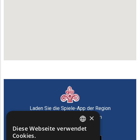
Laden Sie die Spiele-App der Region
×
Ostmazedonien und Thrakien
herunter
Diese Webseite verwendet
ENGLISH
Cookies.