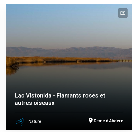
t
te
Lac Vistonida - Flamants roses et
autres oiseaux
Deme d'Abdere
Nature