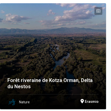
text
text
text
text
Forêt riveraine de Kotza Orman, Delta
du Nestos
Erasmio
Nature