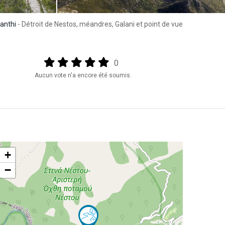
Xanthi
- Détroit de Nestos, méandres, Galani et point de vue
Output format
(star)
(star)
(star)
(star)
(star)
0
Aucun vote n'a encore été soumis.
+
−