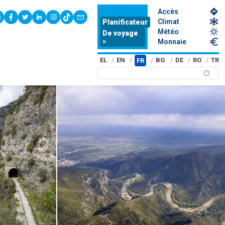
Accès
youtube
facebook
twitter
linkedin
instagram
tiktok
contact
Climat
Planificateur
Météo
De voyage
»
Monnaie
EL
EN
BG
DE
RO
TR
FR