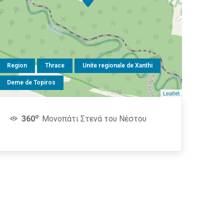
Region
Thrace
Unite regionale de Xanthi
Deme de Topiros
Leaflet
o
360
Μονοπάτι Στενά του Νέστου