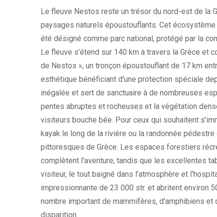
Le fleuve Nestos reste un trésor du nord-est de la 
paysages naturels époustouflants. Cet écosystème fo
été désigné comme parc national, protégé par la co
Le fleuve s’étend sur 140 km à travers la Grèce et con
de Nestos », un tronçon époustouflant de 17 km ent
esthétique bénéficiant d'une protection spéciale de
inégalée et sert de sanctuaire à de nombreuses esp
pentes abruptes et rocheuses et la végétation dense
visiteurs bouche bée. Pour ceux qui souhaitent s'imm
kayak le long de la rivière ou la randonnée pédestre
pittoresques de Grèce. Les espaces forestiers récr
complètent l'aventure, tandis que les excellentes ta
visiteur, le tout baigné dans l’atmosphère et l'hospit
impressionnante de 23 000 str. et abritent environ 
nombre important de mammifères, d'amphibiens et de
disparition.