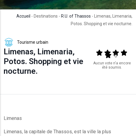
Accueil
- Destinations -
R.U. of Thassos
- Limenas, Limenaria,
Potos. Shopping et vie nocturne.
Tourisme urbain
Limenas, Limenaria,
Output format
(star)
(star)
(star)
(star
(star)
0
Potos. Shopping et vie
Aucun vote n'a encore
été soumis.
nocturne.
Limenas
Limenas, la capitale de Thassos, est la ville la plus