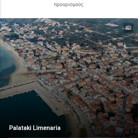
προορισμούς.
te
Palataki Limenaria