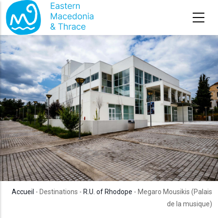
Aller au contenu principal
Accueil
- Destinations -
R.U. of Rhodope
- Megaro Mousikis (Palais
de la musique)