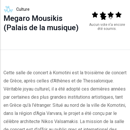
Culture
Output format
(star)
(star)
(star)
(star
Megaro Mousikis
(star)
0
Aucun vote n'a encore
(Palais de la musique)
été soumis.
Cette salle de concert à Komotini est la troisième de concert
de Grèce, après celles d'Athènes et de Thessalonique.
Véritable joyau culturel, il a été adopté ces dernières années
par certaines des plus grandes institutions artistiques, tant
en Grèce qu'à l'étranger. Situé au nord de la ville de Komotini,
dans la région d'Agia Varvara, le projet a été conçu par le
célèbre architecte Nikos Valsamakis. La mission de la salle
de concert est d'offrir au public grec et international des