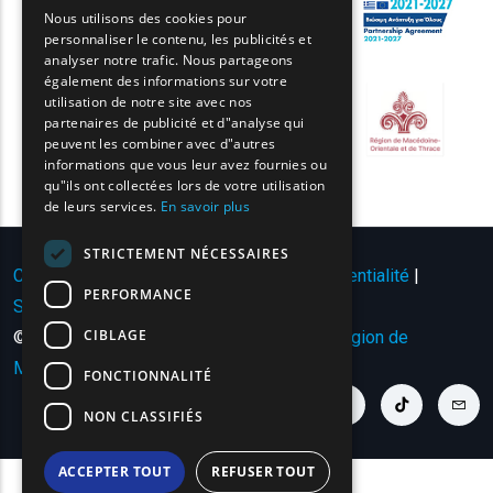
GREEK
Nous utilisons des cookies pour
personnaliser le contenu, les publicités et
FRENCH
analyser notre trafic. Nous partageons
BULGARIAN
également des informations sur votre
utilisation de notre site avec nos
GERMAN
partenaires de publicité et d"analyse qui
peuvent les combiner avec d"autres
ROMANIAN
informations que vous leur avez fournies ou
qu"ils ont collectées lors de votre utilisation
TURKISH
de leurs services.
En savoir plus
STRICTEMENT NÉCESSAIRES
Conditions d'utilisation | Politique de confidentialité
|
PERFORMANCE
Sitemap
|
Contact
CIBLAGE
© Copyright 2024 - Tous droits réservés
Région de
Macédoine orientale et de Thrace
.
FONCTIONNALITÉ
youtube link
facebook link
twitter link
linkedin link
instagram link
tiktok link
cont
NON CLASSIFIÉS
ACCEPTER TOUT
REFUSER TOUT