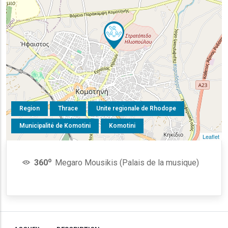
Region
Thrace
Unite regionale de Rhodope
Municipalité de Komotini
Komotini
Leaflet
o
360
Megaro Mousikis (Palais de la musique)