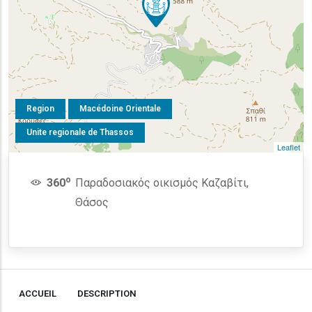
Region
Macédoine Orientale
Unite regionale de Thassos
Leaflet
o
360
Παραδοσιακός οικισμός Καζαβίτι,
Θάσος
ACCUEIL
DESCRIPTION