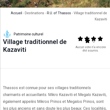
Accueil
- Destinations -
R.U. of Thassos
- Village traditionnel de
Kazaviti
Patrimoine culturel
Output format
(star)
(star)
(star)
(star
Village traditionnel de
(star)
0
Aucun vote n'a encore
Kazaviti
été soumis.
Thassos est connue pour ses villages traditionnels
charmants et accueillants. Mikro Kazaviti et Megalo Kazaviti,
également appelés Mikros Prinos et Megalos Prinos, sont
les plus anciens et sans doute les plus beaux. Ces localités,