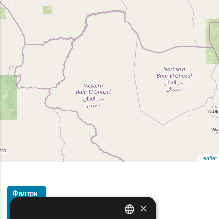
Leaflet
Филтри
×
Show map on mouse hover
За
Задръжте мишката, за да се покаже на картата