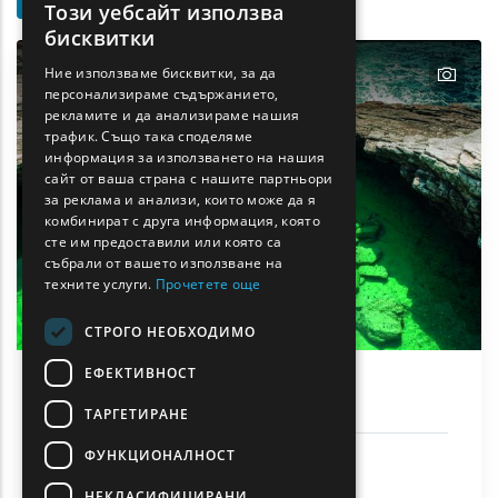
Търсене
Този уебсайт използва
ENGLISH
бисквитки
GREEK
text
Ние използваме бисквитки, за да
персонализираме съдържанието,
FRENCH
рекламите и да анализираме нашия
BULGARIAN
трафик. Също така споделяме
информация за използването на нашия
GERMAN
сайт от ваша страна с нашите партньори
за реклама и анализи, които може да я
ROMANIAN
комбинират с друга информация, която
сте им предоставили или която са
TURKISH
събрали от вашето използване на
техните услуги.
Прочетете още
СТРОГО НЕОБХОДИМО
ЕФЕКТИВНОСТ
Гьола
ТАРГЕТИРАНЕ
ФУНКЦИОНАЛНОСТ
Слънце и море
Тасос
НЕКЛАСИФИЦИРАНИ