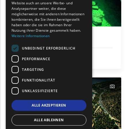
Website auch an unsere Werbe- und
GERMAN
Analysepartner weiter, die diese
möglicherweise mit anderen Informationen
ROMANIAN
kombinieren, die Sie ihnen bereitgestellt
haben oder die sie im Rahmen Ihrer
TURKISH
Nutzung ihrer Dienste gesammelt haben.
Weitere Informationen
Giola
UNBEDINGT ERFORDERLICH
Sonne und Meer
PERFORMANCE
Thassos
TARGETING
FUNKTIONALITÄT
text
UNKLASSIFIZIERTE
ALLE AKZEPTIEREN
ALLE ABLEHNEN