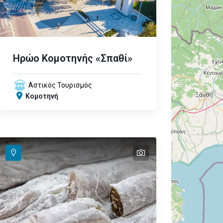
Ηρώο Κομοτηνής «Σπαθί»
Αστικός Τουρισμός
Κομοτηνή
text
text
text