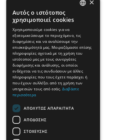
×
Αυτός ο ιστότοπος
ENGLISH
χρησιμοποιεί cookies
GREEK
Χρησιμοποιούμε cookies για να
εξατομικεύσουμε το περιεχόμενο, τις
FRENCH
διαφημίσεις και να αναλύσουμε την
BULGARIAN
επισκεψιμότητά μας. Μοιραζόμαστε επίσης
πληροφορίες σχετικά με τη χρήση του
GERMAN
ιστότοπού μας με τους συνεργάτες
διαφήμισης και ανάλυσης, οι οποίοι
ROMANIAN
ενδέχεται να τις συνδυάσουν με άλλες
πληροφορίες που τους έχετε παράσχει ή
TURKISH
που έχουν συλλέξει από τη χρήση των
υπηρεσιών τους από εσάς.
Διαβάστε
περισσότερα
ΑΠΟΛΎΤΩΣ ΑΠΑΡΑΊΤΗΤΑ
ΑΠΌΔΟΣΗΣ
ΣΤΌΧΕΥΣΗΣ