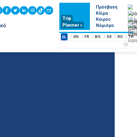
Πρόσβαση
youtube
facebook
twitter
linkedin
instagram
tiktok
contact
Κλίμα
Trip
Καιρός
Planner »
ικό
Νόμισμα
EN
FR
BG
DE
RO
TR
EL