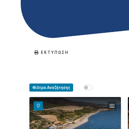
ΕΚΤΥΠΩΣΗ
Show map on mouse ho
Φίλτρα Αναζήτησης
Περάστε το ποντίκ
text