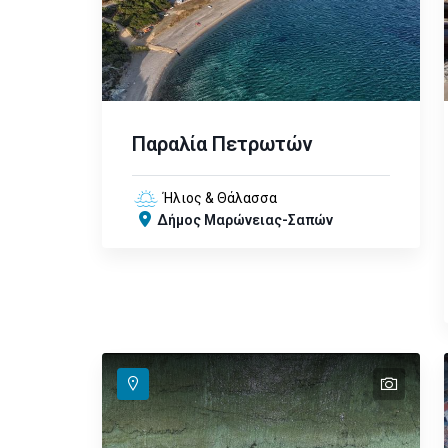
Παραλία Πετρωτών
Ήλιος & Θάλασσα
Δήμος Μαρώνειας-Σαπών
text
text
text
text