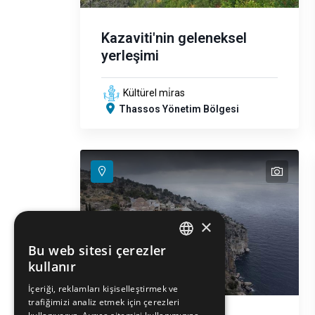
Kazaviti'nin geleneksel
yerleşimi
Kültürel mi̇ras
Thassos Yönetim Bölgesi
text
text
text
text
text
×
Bu web sitesi çerezler
ENGLISH
kullanır
GREEK
İçeriği, reklamları kişiselleştirmek ve
trafiğimizi analiz etmek için çerezleri
FRENCH