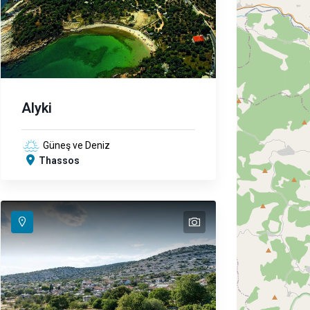
Alyki
Güneş ve Deniz
Thassos
text
text
text
text