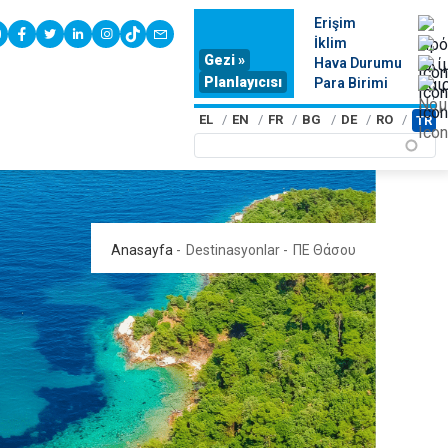
Erişim
youtube
facebook
twitter
linkedin
instagram
tiktok
contact
İklim
Gezi »
Hava Durumu
Planlayıcısı
Para Birimi
EL
EN
FR
BG
DE
RO
TR
Anasayfa
-
Destinasyonlar
-
ΠΕ Θάσου