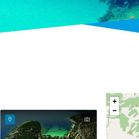
+
−
text