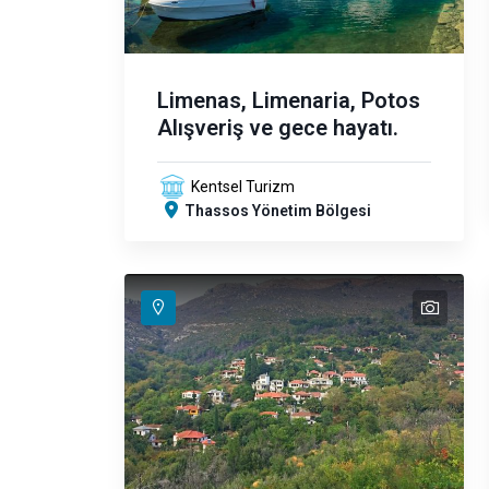
Limenas, Limenaria, Potos
Alışveriş ve gece hayatı.
Kentsel Turizm
Thassos Yönetim Bölgesi
text
text
text
text