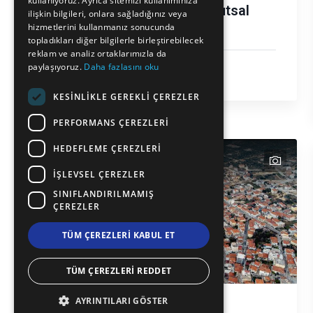
kullanıyoruz. Ayrıca sitemizi kullanımınıza
Baş Melek Mikail Kutsal
BULGARIAN
ilişkin bilgileri, onlara sağladığınız veya
Manastırı
hizmetlerini kullanmanız sonucunda
GERMAN
topladıkları diğer bilgilerle birleştirebilecek
reklam ve analiz ortaklarımızla da
ROMANIAN
Din
paylaşıyoruz.
Daha fazlasını oku
Thassos
TURKISH
KESINLIKLE GEREKLI ÇEREZLER
PERFORMANS ÇEREZLERI
HEDEFLEME ÇEREZLERI
text
İŞLEVSEL ÇEREZLER
SINIFLANDIRILMAMIŞ
ÇEREZLER
TÜM ÇEREZLERI KABUL ET
TÜM ÇEREZLERI REDDET
AYRINTILARI GÖSTER