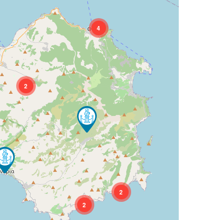
4
2
2
2