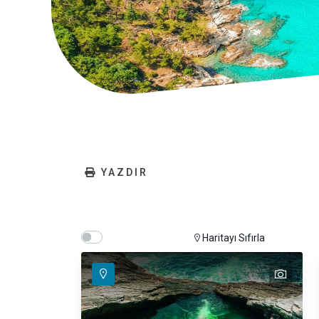
YAZDIR
Show map on mouse hover
Hover Show Map
Haritayı Sıfırla
text