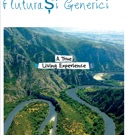
Fluturași Generici
(link_overlay)