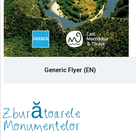
N)
Generic Flyer (
Zburătoarele
Monumentelor