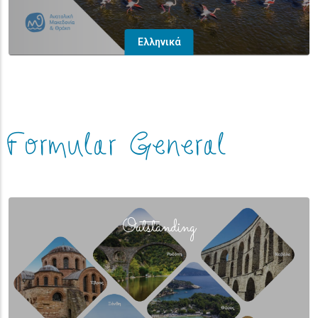
Ελληνικά
Formular General
(overlay)
Outstanding