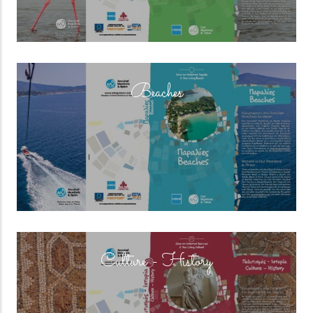
(overlay)
Beaches
(overlay)
Culture - History