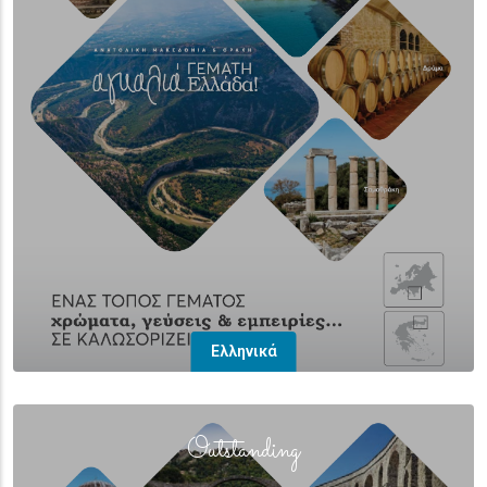
Ελληνικά
(overlay)
Outstanding