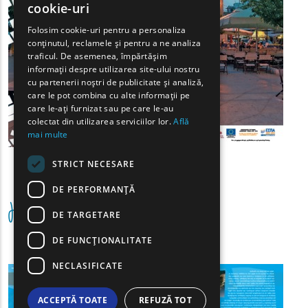
cookie-uri
GREEK
Folosim cookie-uri pentru a personaliza
conținutul, reclamele și pentru a ne analiza
FRENCH
traficul. De asemenea, împărtășim
BULGARIAN
informații despre utilizarea site-ului nostru
cu partenerii noștri de publicitate și analiză,
GERMAN
care le pot combina cu alte informații pe
care le-ați furnizat sau pe care le-au
ROMANIAN
colectat din utilizarea serviciilor lor.
Află
mai multe
TURKISH
STRICT NECESARE
DE PERFORMANȚĂ
Hărți
DE TARGETARE
DE FUNCŢIONALITATE
NECLASIFICATE
(image)
ACCEPTĂ TOATE
REFUZĂ TOT