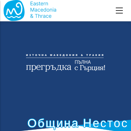
Премини към основното съдържание
Община Нестос