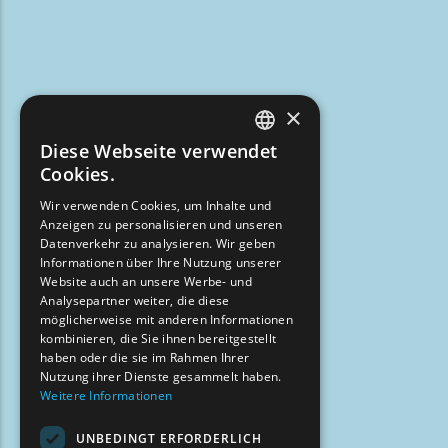
×
Diese Webseite verwendet
ENGLISH
Cookies.
GREEK
Wir verwenden Cookies, um Inhalte und
Anzeigen zu personalisieren und unseren
FRENCH
Datenverkehr zu analysieren. Wir geben
BULGARIAN
Informationen über Ihre Nutzung unserer
Website auch an unsere Werbe- und
GERMAN
Analysepartner weiter, die diese
möglicherweise mit anderen Informationen
ROMANIAN
kombinieren, die Sie ihnen bereitgestellt
haben oder die sie im Rahmen Ihrer
TURKISH
Nutzung ihrer Dienste gesammelt haben.
Weitere Informationen
UNBEDINGT ERFORDERLICH