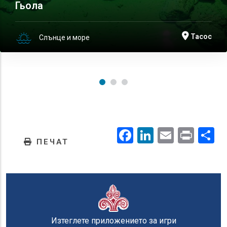
Гьола
Тасос
Слънце и море
Facebook
LinkedIn
Email
Prin
.
ПЕЧАТ
Изтеглете приложението за игри