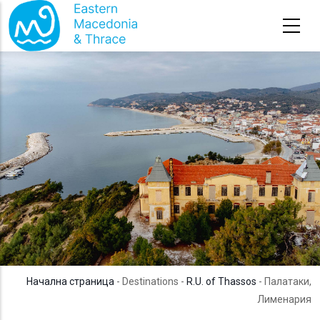
Премини към основното съдържание
Начална страница
- Destinations -
R.U. of Thassos
- Палатаки,
Лименария