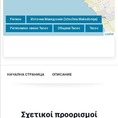
Регион
Източна Македония (Iztochna Makedoniya)
Регионално звено Тасос
Община Тасос
Тасос
Leaflet
НАЧАЛНА СТРАНИЦА
ОПИСАНИЕ
Σχετικοί προορισμοί