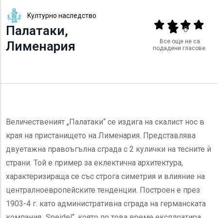
Kултурно наследство
Output format
(star)
(star)
(star)
(star
Палатаки,
(star)
0
Все още не са
Лименария
подадени гласове.
Величественият „Палатаки“ се издига на скалист нос в
края на пристанището на Лименария. Представлява
двуетажна правоъгълна сграда с 2 кулички на тесните ѝ
страни. Той е пример за еклектична архитектура,
характеризираща се със строга симетрия и влияние на
централноевропейските тенденции. Построен е през
1903-4 г. като административна сграда на германската
компания „Speidel“, която по това време експлоатира