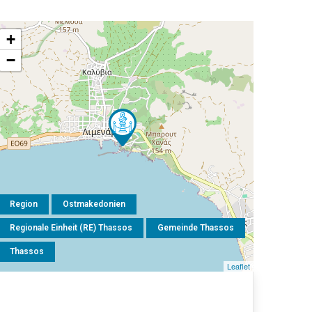
+
−
Region
Ostmakedonien
Regionale Einheit (RE) Thassos
Gemeinde Thassos
Thassos
Leaflet