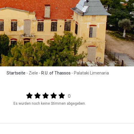
Startseite
- Ziele -
R.U. of Thassos
- Palataki Limenaria
Output format
(star)
(star)
(star)
(star)
(star)
0
Es wurden noch keine Stimmen abgegeben.