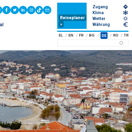
Zugang
youtube
facebook
twitter
linkedin
instagram
tiktok
contact
Klima
Reiseplaner
Wetter
»
al
Währung
EL
EN
FR
BG
RO
TR
DE