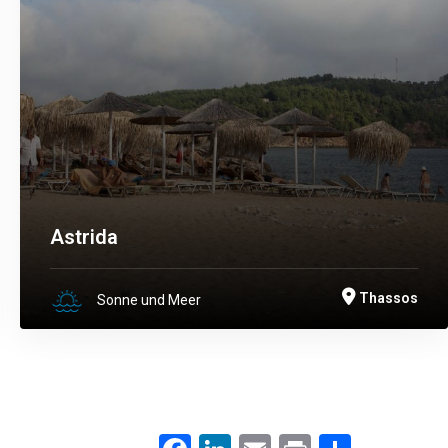
Astrida
Thassos
Sonne und Meer
Facebook
LinkedIn
Email
Print
.