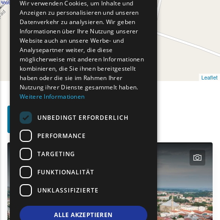
Wir verwenden Cookies, um Inhalte und
Anzeigen zu personalisieren und unseren
FRENCH
Datenverkehr zu analysieren. Wir geben
BULGARIAN
Informationen über Ihre Nutzung unserer
Website auch an unsere Werbe- und
GERMAN
Analysepartner weiter, die diese
möglicherweise mit anderen Informationen
ROMANIAN
kombinieren, die Sie ihnen bereitgestellt
Leaflet
haben oder die sie im Rahmen Ihrer
TURKISH
Nutzung ihrer Dienste gesammelt haben.
Weitere Informationen
Such-
UNBEDINGT ERFORDERLICH
Show map on mouse hover
Den Mauszeiger ziehen, um auf der Karte anzuzeige
Filter
PERFORMANCE
TARGETING
text
FUNKTIONALITÄT
UNKLASSIFIZIERTE
ALLE AKZEPTIEREN