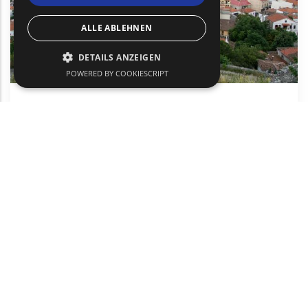
ALLE ABLEHNEN
DETAILS ANZEIGEN
POWERED BY COOKIESCRIPT
Didymoteicho - Soufli (Kulturzentrum)
Städtetourismus
Kultur
Didymoteicho
text
text