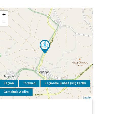
+
−
Region
Thrakien
Regionale Einheit (RE) Xanthi
Gemeinde Abdira
Leaflet