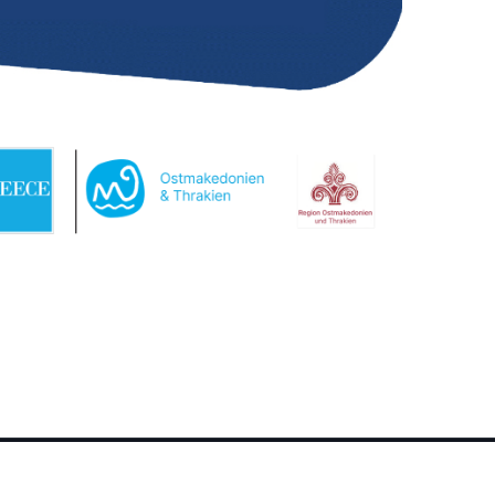
youtube link
facebook link
twitter link
linkedin link
instagram link
tiktok link
contact link