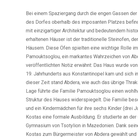
Bei einem Spaziergang durch die engen Gassen der t
des Dorfes oberhalb des imposanten Platzes befind
mit einzigartiger Architektur und bedeutendem histo
erhaltenen Häuser ist der traditionelle Steinofen, d
Häusern. Diese Öfen spielten eine wichtige Rolle i
Pamouktsoglou, ein markantes Wahrzeichen von Abde
veröffentlichten Notiz erwähnt: Das Haus wurde von
19. Jahrhunderts aus Konstantinopel kam und sich in 
dieser Zeit stand Abdera, wie auch das übrige Thraki
Lage führte die Familie Pamouktsoglou einen wohlha
Struktur des Hauses widerspiegelt. Die Familie besc
und ein Kindermädchen für ihre sechs Kinder (drei J
Kostas eine formale Ausbildung. Er studierte an der
Gymnasium von Tsotylion in Mazedonien. Dank seine
Kostas zum Bürgermeister von Abdera gewählt und 