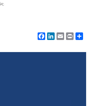
ύς.
Facebook
LinkedIn
Email
Print
.