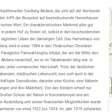
raditionellen Siedlung Abdera, die sich auf der Nordseite
et, trifft der Besucher auf beeindruckende Herrenhäuser
rischen Wert. Ein charakteristisches Merkmal aller gut
er in jedem Hof zu finden ist, selbst in den bescheidensten
m täglichen Leben der damaligen Zeit. Das Herrenhaus von
ra, wird in einer 1984 in den Thrakischen Chroniken
 Panagiotis Pamouktsoglou erbaut, der um die Mitte des
Abdera niederließ, wo er im Tabakhandel tätig war. In
en, unter osmanischer Herrschaft. Trotz der ländlichen
benden, städtischen Lebensstil, was sich auch in der
häftigte Dienstboten, darunter eine Köchin, eine Näherin
ungen und drei Mädchen). Von den Kindern erhielt nur
 Großen Schule der Nation in Konstantinopel und am
r Ausbildung und seiner finanziellen Möglichkeiten wurde
amtierte von etwa 1922 bis 1934. Im Jahr 1979 schenkten