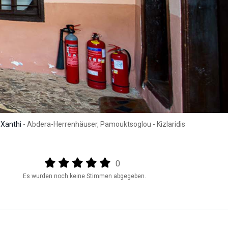
 Xanthi
- Abdera-Herrenhäuser, Pamouktsoglou - Kizlaridis
Output format
(star)
(star)
(star)
(star)
(star)
0
Es wurden noch keine Stimmen abgegeben.