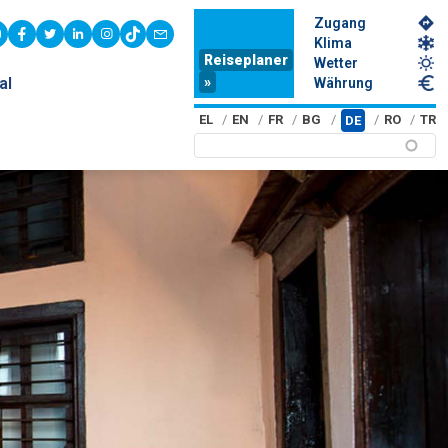
Zugang
youtube
facebook
twitter
linkedin
instagram
tiktok
contact
Klima
Reiseplaner
Wetter
»
al
Währung
EL
EN
FR
BG
RO
TR
DE