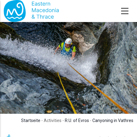
Direkt zum Inhalt
Startseite
- Activities -
R.U. of Evros
-
Canyoning in Vathres