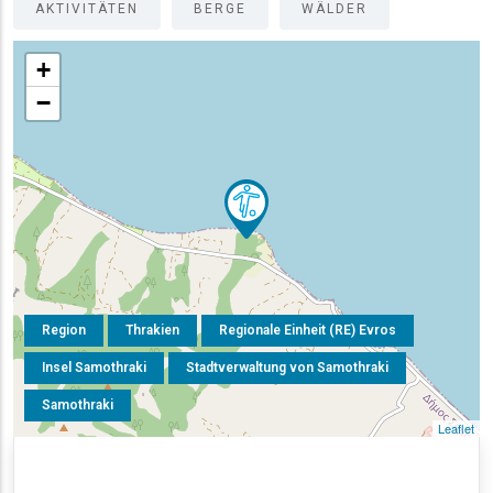
AKTIVITÄTEN
BERGE
WÄLDER
+
−
Region
Thrakien
Regionale Einheit (RE) Evros
Insel Samothraki
Stadtverwaltung von Samothraki
Samothraki
Leaflet