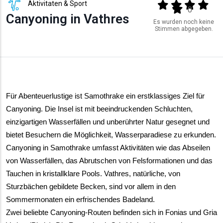
Aktivitaten & Sport
Output format
(star)
(star)
(star)
(star
(star)
0
Canyoning in Vathres
Es wurden noch keine
Stimmen abgegeben.
Für Abenteuerlustige ist Samothrake ein erstklassiges Ziel für 
Canyoning. Die Insel ist mit beeindruckenden Schluchten, 
einzigartigen Wasserfällen und unberührter Natur gesegnet und 
bietet Besuchern die Möglichkeit, Wasserparadiese zu erkunden.
Canyoning in Samothrake umfasst Aktivitäten wie das Abseilen 
von Wasserfällen, das Abrutschen von Felsformationen und das 
Tauchen in kristallklare Pools. Vathres, natürliche, von 
Sturzbächen gebildete Becken, sind vor allem in den 
Sommermonaten ein erfrischendes Badeland.
Zwei beliebte Canyoning-Routen befinden sich in Fonias und Gria 