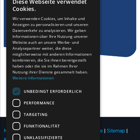
Diese Webseite verwendet
ENGLISH
Cookies.
GREEK
Wir verwenden Cookies, um Inhalte und
Anzeigen zu personalisieren und unseren
FRENCH
Datenverkehr zu analysieren. Wir geben
BULGARIAN
Informationen über Ihre Nutzung unserer
Website auch an unsere Werbe- und
GERMAN
Analysepartner weiter, die diese
möglicherweise mit anderen Informationen
ROMANIAN
kombinieren, die Sie ihnen bereitgestellt
haben oder die sie im Rahmen Ihrer
TURKISH
Nutzung ihrer Dienste gesammelt haben.
Weitere Informationen
UNBEDINGT ERFORDERLICH
PERFORMANCE
TARGETING
FUNKTIONALITÄT
Nutzungsbedingungen | Datenschutzrichtlinie
|
Sitemap
|
UNKLASSIFIZIERTE
Kontakt