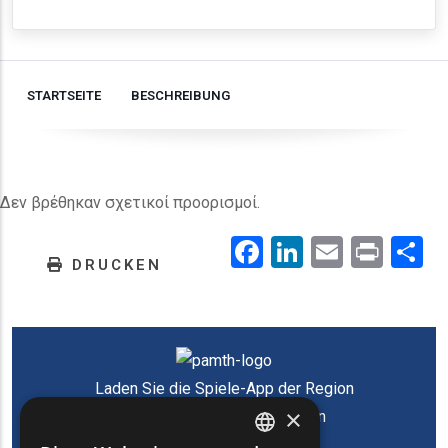
STARTSEITE
BESCHREIBUNG
Δεν βρέθηκαν σχετικοί προορισμοί.
Facebook
LinkedIn
Email
Prin
.
DRUCKEN
Laden Sie die Spiele-App der Region
×
Ostmazedonien und Thrakien
herunter