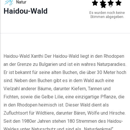
Natur
Output format
(star)
(star)
(star)
(star
(star)
0
Haidou-Wald
Es wurden noch keine
Stimmen abgegeben.
Haidou-Wald Xanthi Der Haidou-Wald liegt in den Rhodopen
an der Grenze zu Bulgarien und ist ein wahres Naturparadies.
Er ist bekannt für seine alten Buchen, die über 30 Meter hoch
sind. Neben den Buchen gibt es in dem Wald auch eine
Vielzahl anderer Bäume, darunter Kiefern, Tannen und
Fichten, sowie die Gelbe Lilie, eine einzigartige Pflanze, die
in den Rhodopen heimisch ist. Dieser Wald dient als
Zufluchtsort für Wildtiere, darunter Bären, Wölfe und Hirsche.
Seit den 1980er Jahren stehen 180 Stremmen des Haidou-
Waldes unter Naturschutz und sind als „Naturdenkmal“