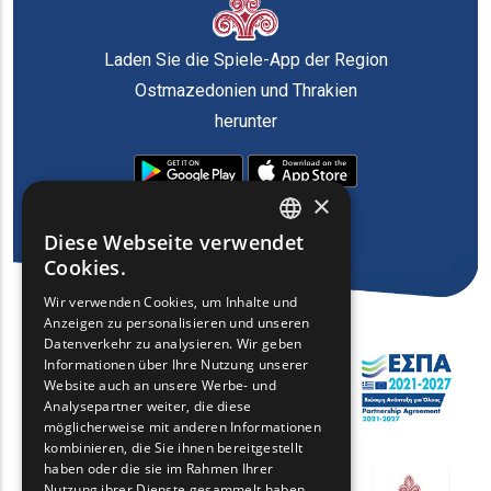
Laden Sie die Spiele-App der Region
Ostmazedonien und Thrakien
herunter
×
Diese Webseite verwendet
ENGLISH
Cookies.
GREEK
Wir verwenden Cookies, um Inhalte und
Anzeigen zu personalisieren und unseren
FRENCH
Datenverkehr zu analysieren. Wir geben
BULGARIAN
Informationen über Ihre Nutzung unserer
Website auch an unsere Werbe- und
GERMAN
Analysepartner weiter, die diese
möglicherweise mit anderen Informationen
ROMANIAN
kombinieren, die Sie ihnen bereitgestellt
haben oder die sie im Rahmen Ihrer
TURKISH
Nutzung ihrer Dienste gesammelt haben.