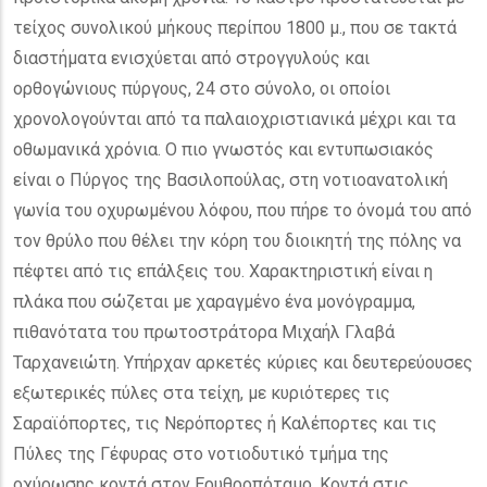
τείχος συνολικού μήκους περίπου 1800 μ., που σε τακτά
διαστήματα ενισχύεται από στρογγυλούς και
ορθογώνιους πύργους, 24 στο σύνολο, οι οποίοι
χρονολογούνται από τα παλαιοχριστιανικά μέχρι και τα
οθωμανικά χρόνια. Ο πιο γνωστός και εντυπωσιακός
είναι ο Πύργος της Βασιλοπούλας, στη νοτιοανατολική
γωνία του οχυρωμένου λόφου, που πήρε το όνομά του από
τον θρύλο που θέλει την κόρη του διοικητή της πόλης να
πέφτει από τις επάλξεις του. Χαρακτηριστική είναι η
πλάκα που σώζεται με χαραγμένο ένα μονόγραμμα,
πιθανότατα του πρωτοστράτορα Μιχαήλ Γλαβά
Ταρχανειώτη. Υπήρχαν αρκετές κύριες και δευτερεύουσες
εξωτερικές πύλες στα τείχη, με κυριότερες τις
Σαραϊόπορτες, τις Νερόπορτες ή Καλέπορτες και τις
Πύλες της Γέφυρας στο νοτιοδυτικό τμήμα της
οχύρωσης κοντά στον Ερυθροπόταμο. Κοντά στις