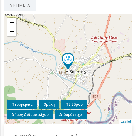
ΜΝΗΜΕΙΑ
+
−
Περιφέρεια
Θράκη
ΠΕ Έβρου
Δήμος Διδυμοτείχου
Διδυμότειχο
Leaflet
o