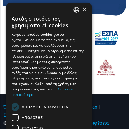
×
Αυτός ο ιστότοπος
ENGLISH
χρησιμοποιεί cookies
GREEK
Χρησιμοποιούμε cookies για να
εξατομικεύσουμε το περιεχόμενο, τις
FRENCH
διαφημίσεις και να αναλύσουμε την
BULGARIAN
επισκεψιμότητά μας. Μοιραζόμαστε επίσης
πληροφορίες σχετικά με τη χρήση του
GERMAN
ιστότοπού μας με τους συνεργάτες
διαφήμισης και ανάλυσης, οι οποίοι
ROMANIAN
ενδέχεται να τις συνδυάσουν με άλλες
πληροφορίες που τους έχετε παράσχει ή
TURKISH
που έχουν συλλέξει από τη χρήση των
υπηρεσιών τους από εσάς.
Διαβάστε
περισσότερα
Όροι χρήσης | Πολιτική Απορρήτου
|
Sitemap
|
ΑΠΟΛΎΤΩΣ ΑΠΑΡΑΊΤΗΤΑ
Επικοινωνία
ΑΠΌΔΟΣΗΣ
© Copyright 2024 - All Rights Reserved
Περιφέρεια
ΣΤΌΧΕΥΣΗΣ