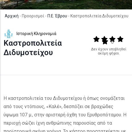
Αρχική
- Προορισμοί -
Π.Ε. Έβρου
- Καστροπολιτεία Διδυμοτείχου
Ιστορική Κληρονομιά
Output format
(star)
(star)
(star)
(star
Καστροπολιτεία
(star)
0
Δεν έχουν υποβληθεί
Διδυμοτείχου
ακόμη ψήφοι.
Η καστροπολιτεία του Διδυμοτείχου ή όπως ονομάζεται
από τους ντόπιους, «Καλέ», δεσπόζει σε βραχώδες
ύψωμα 107 μ., στην αριστερή όχθη του Ερυθροπόταμου. Η
περιοχή σώζει ίχνη ανθρώπινης παρουσίας από τα
προϊστορικά ακόμη χρόνια. Το κάστρο προστατεύεται με