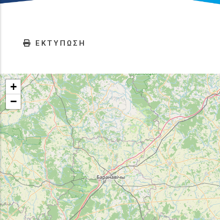
ΕΚΤΥΠΩΣΗ
+
−