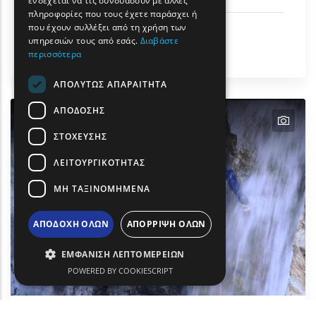
ενδέχεται να τις συνδυάσουν με άλλες
πληροφορίες που τους έχετε παράσχει ή
TURKISH
που έχουν συλλέξει από τη χρήση των
Αστικός Τουρισμός
υπηρεσιών τους από εσάς.
Διαβάστε
Πολιτισμός
περισσότερα
Διδυμότειχο
ΑΠΟΛΎΤΩΣ ΑΠΑΡΑΊΤΗΤΑ
ΑΠΌΔΟΣΗΣ
text
ΣΤΌΧΕΥΣΗΣ
ΛΕΙΤΟΥΡΓΙΚΌΤΗΤΑΣ
ΜΗ ΤΑΞΙΝΟΜΗΜΈΝΑ
ΑΠΟΔΟΧΉ ΌΛΩΝ
ΑΠΌΡΡΙΨΗ ΌΛΩΝ
ΕΜΦΆΝΙΣΗ ΛΕΠΤΟΜΕΡΕΙΏΝ
POWERED BY COOKIESCRIPT