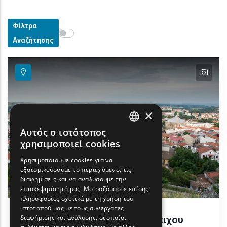
Φίλτρα
Show map on mouse hover
Περάστε το ποντίκι για εμφάνιση στον χάρτη
Αναζήτησης
text
×
Αυτός ο ιστότοπος
ENGLISH
χρησιμοποιεί cookies
GREEK
Χρησιμοποιούμε cookies για να
εξατομικεύσουμε το περιεχόμενο, τις
FRENCH
διαφημίσεις και να αναλύσουμε την
BULGARIAN
επισκεψιμότητά μας. Μοιραζόμαστε επίσης
πληροφορίες σχετικά με τη χρήση του
GERMAN
ιστότοπού μας με τους συνεργάτες
διαφήμισης και ανάλυσης, οι οποίοι
Πνευματικό Κέντρο Διδυμότειχου
ROMANIAN