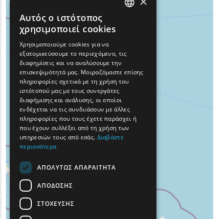
×
Αυτός ο ιστότοπος
ENGLISH
χρησιμοποιεί cookies
GREEK
Χρησιμοποιούμε cookies για να
εξατομικεύσουμε το περιεχόμενο, τις
FRENCH
διαφημίσεις και να αναλύσουμε την
BULGARIAN
επισκεψιμότητά μας. Μοιραζόμαστε επίσης
πληροφορίες σχετικά με τη χρήση του
GERMAN
ιστότοπού μας με τους συνεργάτες
διαφήμισης και ανάλυσης, οι οποίοι
ROMANIAN
ενδέχεται να τις συνδυάσουν με άλλες
πληροφορίες που τους έχετε παράσχει ή
TURKISH
που έχουν συλλέξει από τη χρήση των
υπηρεσιών τους από εσάς.
Διαβάστε
περισσότερα
ΑΠΟΛΎΤΩΣ ΑΠΑΡΑΊΤΗΤΑ
ΑΠΌΔΟΣΗΣ
ΣΤΌΧΕΥΣΗΣ