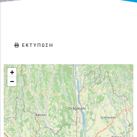
ΕΚΤΥΠΩΣΗ
+
−