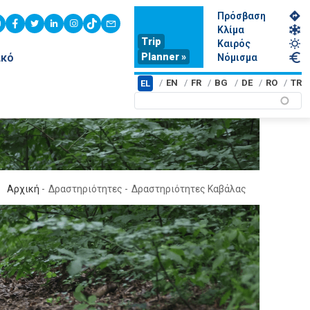
Πρόσβαση
youtube
facebook
twitter
linkedin
instagram
tiktok
contact
Κλίμα
Trip
Καιρός
Planner »
ικό
Νόμισμα
EN
FR
BG
DE
RO
TR
EL
Αρχική
-
Δραστηριότητες
-
Δραστηριότητες Καβάλας