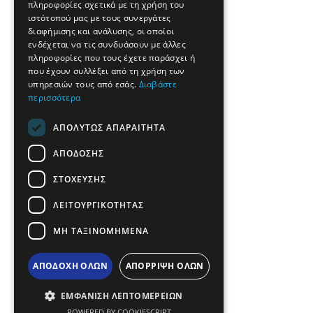
πληροφορίες σχετικά με τη χρήση του
GERMAN
ιστότοπού μας με τους συνεργάτες
διαφήμισης και ανάλυσης, οι οποίοι
ROMANIAN
ενδέχεται να τις συνδυάσουν με άλλες
πληροφορίες που τους έχετε παράσχει ή
TURKISH
που έχουν συλλέξει από τη χρήση των
υπηρεσιών τους από εσάς.
Διαβάστε
περισσότερα
ΑΠΟΛΎΤΩΣ ΑΠΑΡΑΊΤΗΤΑ
ΑΠΌΔΟΣΗΣ
ΣΤΌΧΕΥΣΗΣ
ΛΕΙΤΟΥΡΓΙΚΌΤΗΤΑΣ
ΜΗ ΤΑΞΙΝΟΜΗΜΈΝΑ
ΑΠΟΔΟΧΉ ΌΛΩΝ
ΑΠΌΡΡΙΨΗ ΌΛΩΝ
ΕΜΦΆΝΙΣΗ ΛΕΠΤΟΜΕΡΕΙΏΝ
POWERED BY COOKIESCRIPT