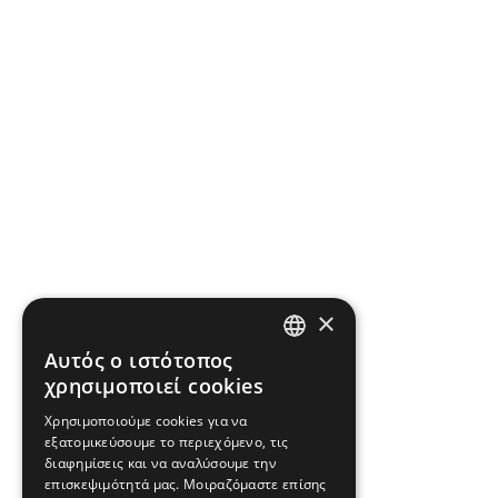
×
Αυτός ο ιστότοπος
ENGLISH
χρησιμοποιεί cookies
GREEK
Χρησιμοποιούμε cookies για να
εξατομικεύσουμε το περιεχόμενο, τις
FRENCH
διαφημίσεις και να αναλύσουμε την
BULGARIAN
επισκεψιμότητά μας. Μοιραζόμαστε επίσης