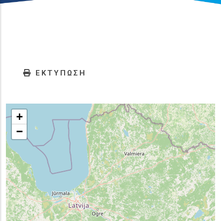
ΕΚΤΥΠΩΣΗ
+
−