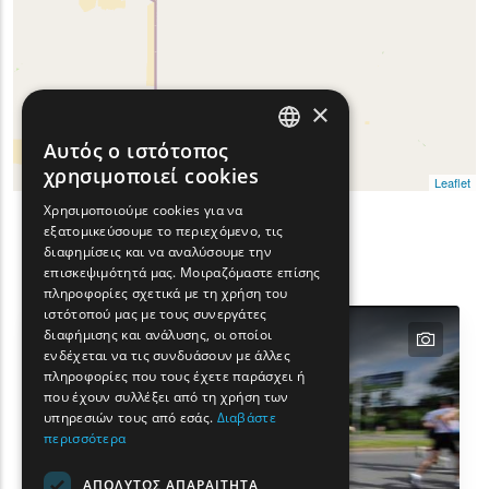
×
Αυτός ο ιστότοπος
ENGLISH
χρησιμοποιεί cookies
Leaflet
GREEK
Χρησιμοποιούμε cookies για να
εξατομικεύσουμε το περιεχόμενο, τις
FRENCH
Φίλτρα
διαφημίσεις και να αναλύσουμε την
Show map on mouse hover
Περάστε το ποντίκι για εμφάνιση στον χάρτ
BULGARIAN
Αναζήτησης
επισκεψιμότητά μας. Μοιραζόμαστε επίσης
πληροφορίες σχετικά με τη χρήση του
GERMAN
ιστότοπού μας με τους συνεργάτες
διαφήμισης και ανάλυσης, οι οποίοι
text
ROMANIAN
ενδέχεται να τις συνδυάσουν με άλλες
πληροφορίες που τους έχετε παράσχει ή
TURKISH
που έχουν συλλέξει από τη χρήση των
υπηρεσιών τους από εσάς.
Διαβάστε
περισσότερα
ΑΠΟΛΥΤΩΣ ΑΠΑΡΑΙΤΗΤΑ