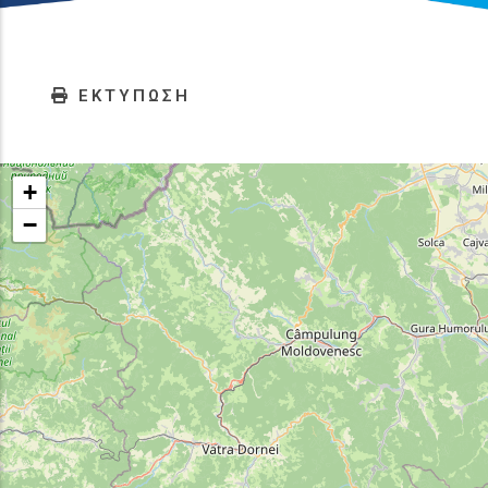
ΕΚΤΥΠΩΣΗ
+
−