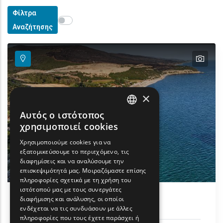
Φίλτρα
Show map on mouse hover
Περάστε το ποντίκι για εμφάνιση στον χάρτη
Αναζήτησης
text
×
Αυτός ο ιστότοπος
ENGLISH
χρησιμοποιεί cookies
GREEK
Χρησιμοποιούμε cookies για να
εξατομικεύσουμε το περιεχόμενο, τις
FRENCH
διαφημίσεις και να αναλύσουμε την
BULGARIAN
επισκεψιμότητά μας. Μοιραζόμαστε επίσης
πληροφορίες σχετικά με τη χρήση του
GERMAN
ιστότοπού μας με τους συνεργάτες
διαφήμισης και ανάλυσης, οι οποίοι
Παραλία Πετρωτών
ROMANIAN
ενδέχεται να τις συνδυάσουν με άλλες
πληροφορίες που τους έχετε παράσχει ή
TURKISH