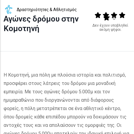
Δραστηριότητες & Αθλητισμός
Output format
(star)
(star)
(star)
(star
Αγώνες δρόμου στην
(star)
0
Δεν έχουν υποβληθεί
Κομοτηνή
ακόμη ψήφοι.
Η Κομοτηνή, μια πόλη με πλούσια ιστορία και πολιτισμό,
προσφέρει στους λάτρεις του δρόμου μια μοναδική
εμπειρία. Με τους αγώνες δρόμου 5.000μ και τον
ημιμαραθώνιο που διοργανώνονται από διάφορους
φορείς, η πόλη μετατρέπεται σε ένα αθλητικό κέντρο,
όπου δρομείς κάθε επιπέδου μπορούν να δοκιμάσουν τις
αντοχές τους και να απολαύσουν τις ομορφιές της. Οι
αγώνες δρόμου 5.000μ αποτελούν την ιδανική επιλογή για