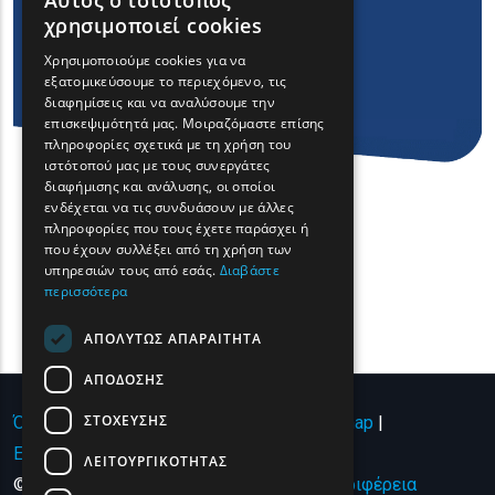
Αυτός ο ιστότοπος
ENGLISH
χρησιμοποιεί cookies
GREEK
Χρησιμοποιούμε cookies για να
εξατομικεύσουμε το περιεχόμενο, τις
FRENCH
διαφημίσεις και να αναλύσουμε την
BULGARIAN
επισκεψιμότητά μας. Μοιραζόμαστε επίσης
πληροφορίες σχετικά με τη χρήση του
GERMAN
ιστότοπού μας με τους συνεργάτες
διαφήμισης και ανάλυσης, οι οποίοι
ROMANIAN
ενδέχεται να τις συνδυάσουν με άλλες
πληροφορίες που τους έχετε παράσχει ή
TURKISH
που έχουν συλλέξει από τη χρήση των
υπηρεσιών τους από εσάς.
Διαβάστε
περισσότερα
ΑΠΟΛΎΤΩΣ ΑΠΑΡΑΊΤΗΤΑ
ΑΠΌΔΟΣΗΣ
ΣΤΌΧΕΥΣΗΣ
Όροι χρήσης | Πολιτική Απορρήτου
|
Sitemap
|
Επικοινωνία
ΛΕΙΤΟΥΡΓΙΚΌΤΗΤΑΣ
© Copyright 2024 - All Rights Reserved
Περιφέρεια