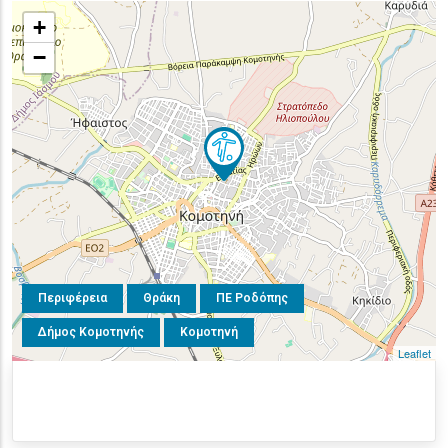
+
−
Περιφέρεια
Θράκη
ΠΕ Ροδόπης
Δήμος Κομοτηνής
Κομοτηνή
Leaflet