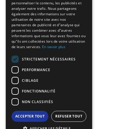
personnaliser le contenu, les publicités et
FRENCH
analyser notre trafic. Nous partageons
BULGARIAN
également des informations sur votre
utilisation de notre site avec nos
GERMAN
partenaires de publicité et d"analyse qui
peuvent les combiner avec d"autres
ROMANIAN
informations que vous leur avez fournies ou
qu"ils ont collectées lors de votre utilisation
TURKISH
de leurs services.
En savoir plus
STRICTEMENT NÉCESSAIRES
PERFORMANCE
CIBLAGE
FONCTIONNALITÉ
NON CLASSIFIÉS
ACCEPTER TOUT
REFUSER TOUT
AFFICHER LES DÉTAILS