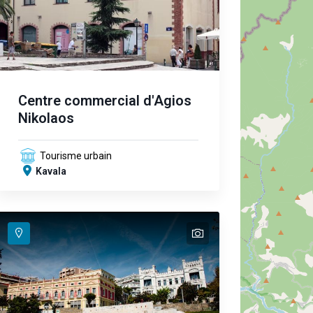
Centre commercial d'Agios
Nikolaos
Tourisme urbain
Kavala
text
text
text
text