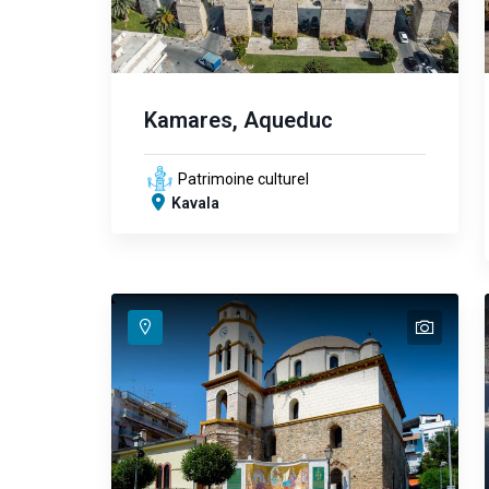
Kamares, Aqueduc
Patrimoine culturel
Kavala
text
text
text
text