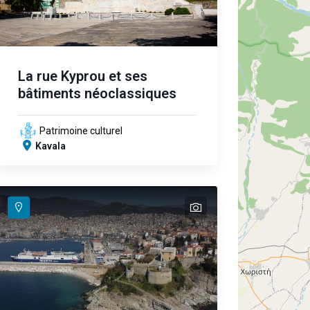
La rue Kyprou et ses
bâtiments néoclassiques
Patrimoine culturel
Kavala
text
text
text
text
text