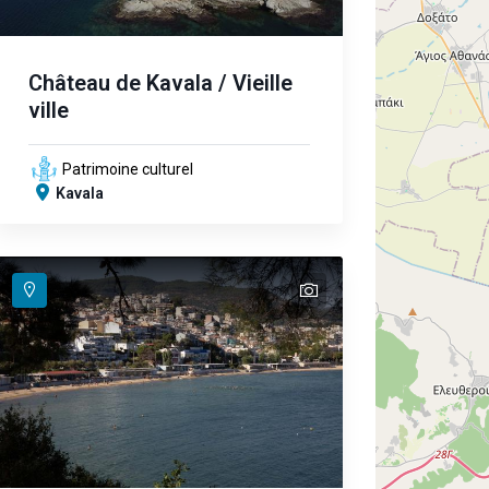
Château de Kavala / Vieille
ville
Patrimoine culturel
Kavala
text
text