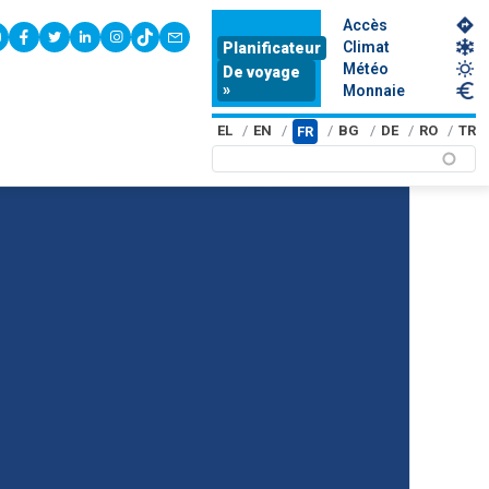
Accès
youtube
facebook
twitter
linkedin
instagram
tiktok
contact
Climat
Planificateur
Météo
De voyage
»
Monnaie
EL
EN
BG
DE
RO
TR
FR