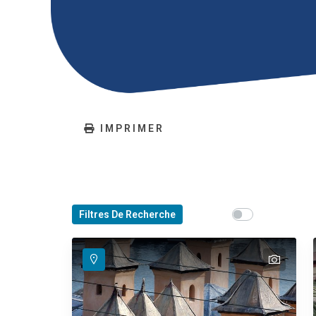
IMPRIMER
Show map on mou
Filtres De Recherche
Déplacez la s
text
text