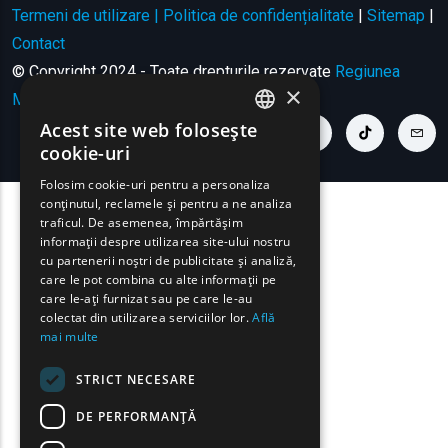
Termeni de utilizare | Politica de confidențialitate
|
Sitemap
|
Contact
© Copyright 2024 - Toate drepturile rezervate
Regiunea
×
Macedonia de Est și Tracia
.
Acest site web folosește
youtube link
facebook link
twitter link
linkedin link
instagram link
tiktok link
cont
ENGLISH
cookie-uri
GREEK
Folosim cookie-uri pentru a personaliza
conținutul, reclamele și pentru a ne analiza
FRENCH
traficul. De asemenea, împărtășim
BULGARIAN
informații despre utilizarea site-ului nostru
cu partenerii noștri de publicitate și analiză,
GERMAN
care le pot combina cu alte informații pe
care le-ați furnizat sau pe care le-au
ROMANIAN
colectat din utilizarea serviciilor lor.
Află
mai multe
TURKISH
STRICT NECESARE
DE PERFORMANȚĂ