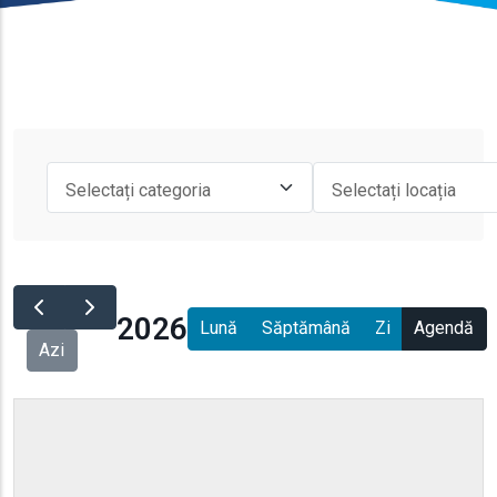
2026
Lună
Săptămână
Zi
Agendă
Azi