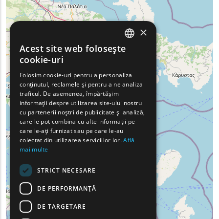
×
Acest site web folosește
ENGLISH
cookie-uri
GREEK
Folosim cookie-uri pentru a personaliza
conținutul, reclamele și pentru a ne analiza
FRENCH
traficul. De asemenea, împărtășim
BULGARIAN
informații despre utilizarea site-ului nostru
cu partenerii noștri de publicitate și analiză,
GERMAN
care le pot combina cu alte informații pe
care le-ați furnizat sau pe care le-au
ROMANIAN
colectat din utilizarea serviciilor lor.
Află
mai multe
TURKISH
STRICT NECESARE
DE PERFORMANȚĂ
DE TARGETARE