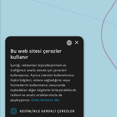
×
Bu web sitesi çerezler
ENGLISH
kullanır
GREEK
İçeriği, reklamları kişiselleştirmek ve
trafiğimizi analiz etmek için çerezleri
FRENCH
kullanıyoruz. Ayrıca sitemizi kullanımınıza
BULGARIAN
ilişkin bilgileri, onlara sağladığınız veya
hizmetlerini kullanmanız sonucunda
GERMAN
topladıkları diğer bilgilerle birleştirebilecek
reklam ve analiz ortaklarımızla da
ROMANIAN
paylaşıyoruz.
Daha fazlasını oku
TURKISH
KESINLIKLE GEREKLI ÇEREZLER