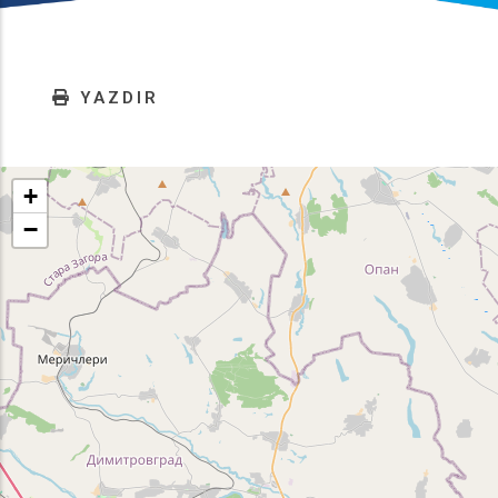
YAZDIR
+
−