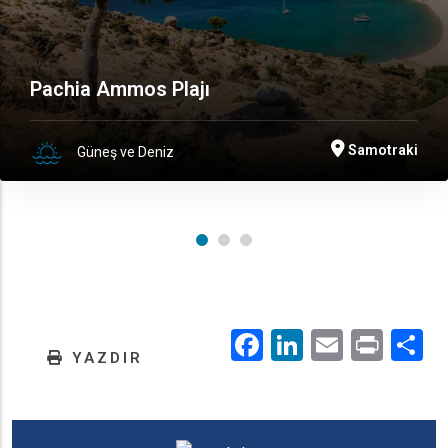
Pachia Ammos Plajı
Samotraki
Güneş ve Deniz
Facebook
LinkedIn
Email
Prin
.
YAZDIR