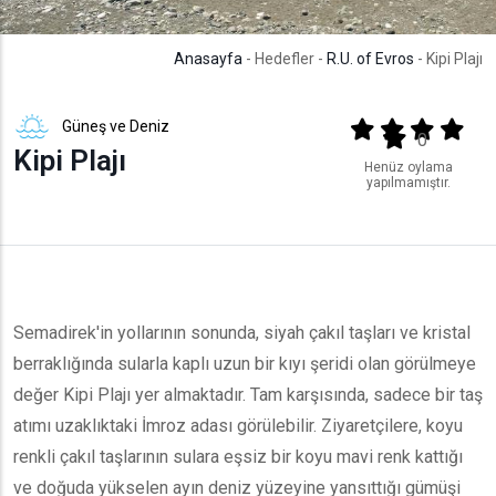
Anasayfa
- Hedefler -
R.U. of Evros
- Kipi Plajı
Güneş ve Deniz
Output format
(star)
(star)
(star)
(star
(star)
0
Kipi Plajı
Henüz oylama
yapılmamıştır.
Semadirek'in yollarının sonunda, siyah çakıl taşları ve kristal
berraklığında sularla kaplı uzun bir kıyı şeridi olan görülmeye
değer Kipi Plajı yer almaktadır. Tam karşısında, sadece bir taş
atımı uzaklıktaki İmroz adası görülebilir. Ziyaretçilere, koyu
renkli çakıl taşlarının sulara eşsiz bir koyu mavi renk kattığı
ve doğuda yükselen ayın deniz yüzeyine yansıttığı gümüşi