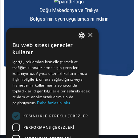
Doğu Makedonya ve Trakya
Bölgesi'nin oyun uygulamasını indirin
×
Bu web sitesi çerezler
ENGLISH
kullanır
GREEK
İçeriği, reklamları kişiselleştirmek ve
trafiğimizi analiz etmek için çerezleri
FRENCH
kullanıyoruz. Ayrıca sitemizi kullanımınıza
BULGARIAN
ilişkin bilgileri, onlara sağladığınız veya
hizmetlerini kullanmanız sonucunda
GERMAN
topladıkları diğer bilgilerle birleştirebilecek
reklam ve analiz ortaklarımızla da
ROMANIAN
paylaşıyoruz.
Daha fazlasını oku
TURKISH
KESINLIKLE GEREKLI ÇEREZLER
PERFORMANS ÇEREZLERI