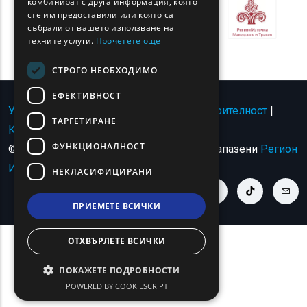
комбинират с друга информация, която
сте им предоставили или която са
TURKISH
събрали от вашето използване на
техните услуги.
Прочетете още
СТРОГО НЕОБХОДИМО
ЕФЕКТИВНОСТ
Условия за ползване | Политика за поверителност
|
ТАРГЕТИРАНЕ
Карта на сайта
|
Свържете се с
ФУНКЦИОНАЛНОСТ
© Авторско право 2024 - Всички права запазени
Регион
Източна Македония и Тракия
.
НЕКЛАСИФИЦИРАНИ
youtube link
facebook link
twitter link
linkedin link
instagram link
tiktok link
cont
ПРИЕМЕТЕ ВСИЧКИ
ОТХВЪРЛЕТЕ ВСИЧКИ
ПОКАЖЕТЕ ПОДРОБНОСТИ
POWERED BY COOKIESCRIPT