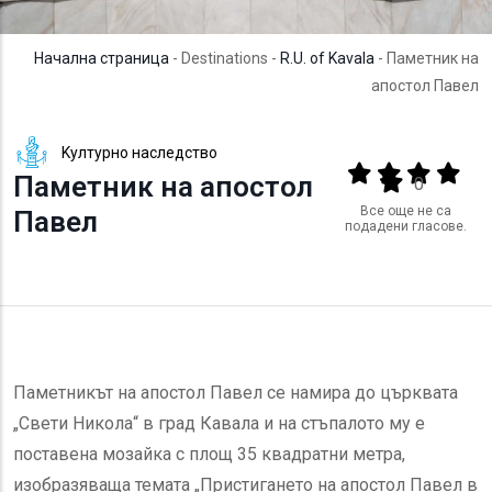
Начална страница
- Destinations -
R.U. of Kavala
- Паметник на
апостол Павел
Kултурно наследство
Output format
(star)
(star)
(star)
(star
Паметник на апостол
(star)
0
Все още не са
Павел
подадени гласове.
Паметникът на апостол Павел се намира до църквата
„Свети Никола“ в град Кавала и на стъпалото му е
поставена мозайка с площ 35 квадратни метра,
изобразяваща темата „Пристигането на апостол Павел в