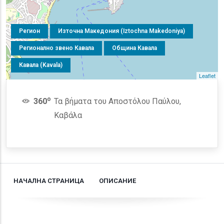
Регион
Източна Македония (Iztochna Makedoniya)
Регионално звено Кавала
Община Кавала
Кавала (Kavala)
Leaflet
o
360
Τα βήματα του Αποστόλου Παύλου,
Καβάλα
НАЧАЛНА СТРАНИЦА
ОПИСАНИЕ