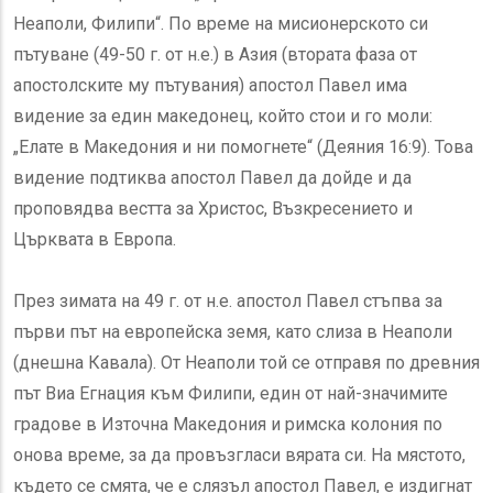
Неаполи, Филипи“. По време на мисионерското си
пътуване (49-50 г. от н.е.) в Азия (втората фаза от
апостолските му пътувания) апостол Павел има
видение за един македонец, който стои и го моли:
„Елате в Македония и ни помогнете“ (Деяния 16:9). Това
видение подтиква апостол Павел да дойде и да
проповядва вестта за Христос, Възкресението и
Църквата в Европа.
През зимата на 49 г. от н.е. апостол Павел стъпва за
първи път на европейска земя, като слиза в Неаполи
(днешна Кавала). От Неаполи той се отправя по древния
път Виа Егнация към Филипи, един от най-значимите
градове в Източна Македония и римска колония по
онова време, за да провъзгласи вярата си. На мястото,
където се смята, че е слязъл апостол Павел, е издигнат