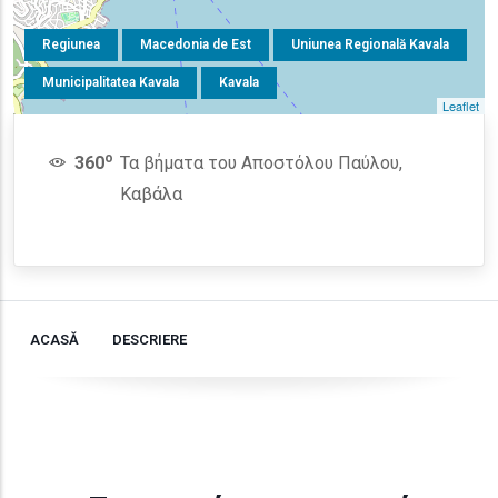
Regiunea
Macedonia de Est
Uniunea Regională Kavala
Municipalitatea Kavala
Kavala
Leaflet
o
360
Τα βήματα του Αποστόλου Παύλου,
Καβάλα
ACASĂ
DESCRIERE