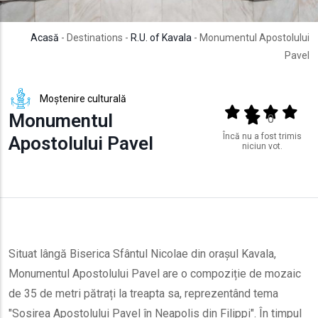
Acasă
- Destinations -
R.U. of Kavala
- Monumentul Apostolului
Pavel
Moștenire culturală
Output format
(star)
(star)
(star)
(star
Monumentul
(star)
0
Încă nu a fost trimis
Apostolului Pavel
niciun vot.
Situat lângă Biserica Sfântul Nicolae din orașul Kavala,
Monumentul Apostolului Pavel are o compoziție de mozaic
de 35 de metri pătrați la treapta sa, reprezentând tema
"Sosirea Apostolului Pavel în Neapolis din Filippi". În timpul