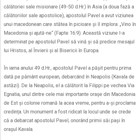
călătoriei sale misionare (49-50 d.Hr.) în Asia (a doua fază a
călătoriilor sale apostolice), apostolul Pavel a avut viziunea
unui macedonean care stătea în picioare și îl implora: „Vino în
Macedonia și ajută-ne“ (Fapte 16:9). Această viziune l-a
determinat pe apostolul Pavel să vină și să predice mesajul
lui Hristos, al Învierii și al Bisericii în Europa.
În iarna anului 49 d.Hr., apostolul Pavel a pășit pentru prima
dată pe pământ european, debarcând în Neapolis (Kavala de
astăzi). De la Neapolis, el a călătorit la Filippi pe vechea Via
Egnatia, unul dintre cele mai importante orașe din Macedonia
de Est și colonie romană la acea vreme, pentru a-și proclama
credința. Un monument a fost ridicat la locul unde se crede
că a debarcat apostolul Pavel, onorând primii săi pași în
orașul Kavala.