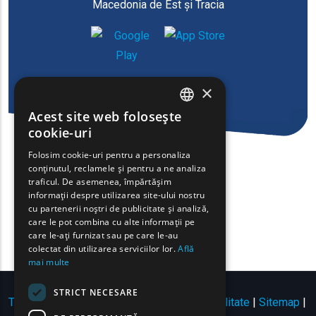
Macedonia de Est și Tracia
×
Acest site web folosește
ENGLISH
cookie-uri
GREEK
Folosim cookie-uri pentru a personaliza
conținutul, reclamele și pentru a ne analiza
FRENCH
traficul. De asemenea, împărtășim
BULGARIAN
informații despre utilizarea site-ului nostru
cu partenerii noștri de publicitate și analiză,
GERMAN
care le pot combina cu alte informații pe
care le-ați furnizat sau pe care le-au
ROMANIAN
colectat din utilizarea serviciilor lor.
Află
mai multe
TURKISH
STRICT NECESARE
Termeni de utilizare | Politica de confidențialitate
|
Sitemap
|