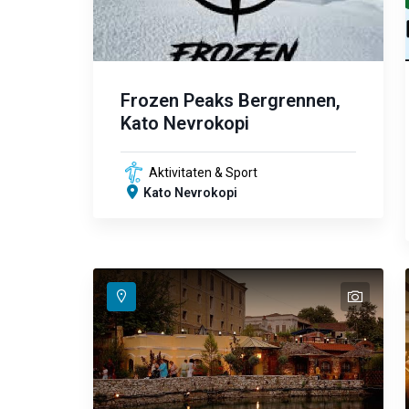
Frozen Peaks Bergrennen,
Kato Nevrokopi
Aktivitaten & Sport
Kato Nevrokopi
text
text
text