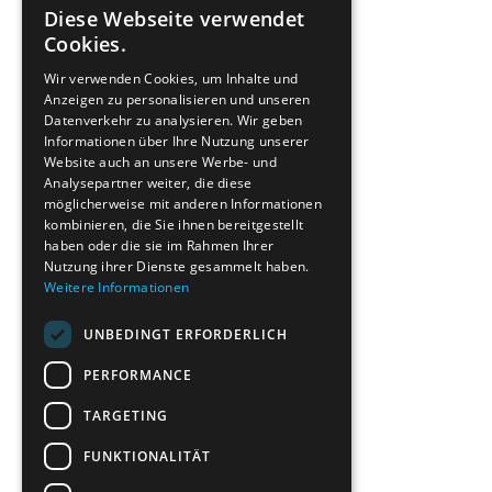
Diese Webseite verwendet
ENGLISH
Cookies.
GREEK
Wir verwenden Cookies, um Inhalte und
Anzeigen zu personalisieren und unseren
FRENCH
Datenverkehr zu analysieren. Wir geben
BULGARIAN
Informationen über Ihre Nutzung unserer
Website auch an unsere Werbe- und
GERMAN
Analysepartner weiter, die diese
möglicherweise mit anderen Informationen
ROMANIAN
kombinieren, die Sie ihnen bereitgestellt
haben oder die sie im Rahmen Ihrer
TURKISH
Nutzung ihrer Dienste gesammelt haben.
Weitere Informationen
UNBEDINGT ERFORDERLICH
PERFORMANCE
TARGETING
FUNKTIONALITÄT