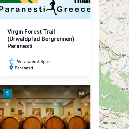
Virgin Forest Trail
(Urwaldpfad Bergrennen)
Paranesti
Aktivitaten & Sport
Paranesti
text
text
text
text
text
text
text
text