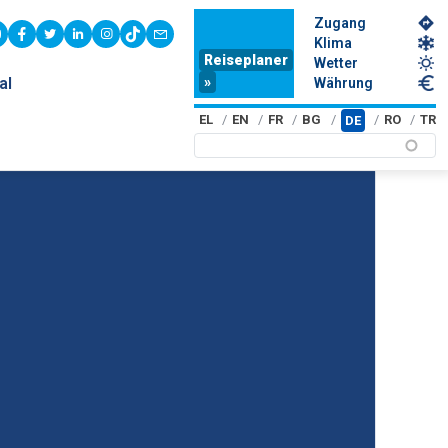
Zugang
youtube
facebook
twitter
linkedin
instagram
tiktok
contact
Klima
Reiseplaner
Wetter
»
al
Währung
EL
EN
FR
BG
RO
TR
DE