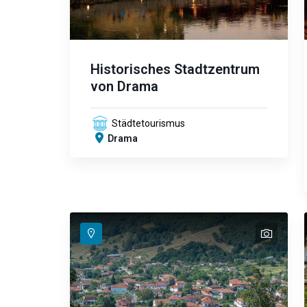
Historisches Stadtzentrum
von Drama
Städtetourismus
Drama
text
text
text