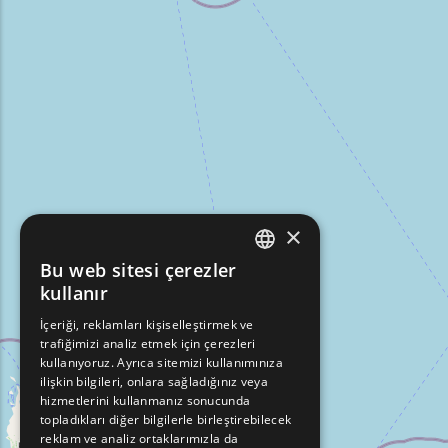
×
Bu web sitesi çerezler
ENGLISH
kullanır
GREEK
İçeriği, reklamları kişiselleştirmek ve
trafiğimizi analiz etmek için çerezleri
FRENCH
kullanıyoruz. Ayrıca sitemizi kullanımınıza
BULGARIAN
ilişkin bilgileri, onlara sağladığınız veya
hizmetlerini kullanmanız sonucunda
GERMAN
topladıkları diğer bilgilerle birleştirebilecek
reklam ve analiz ortaklarımızla da
ROMANIAN