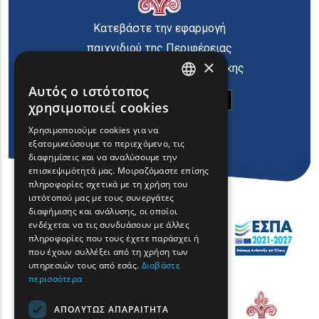
Κατεβάστε την εφαρμογή
παιχνιδιού της Περιφέρειας
×
Ανατολικής Μακεδονίας Θράκης
Αυτός ο ιστότοπος
ENGLISH
χρησιμοποιεί cookies
GREEK
Χρησιμοποιούμε cookies για να
εξατομικεύσουμε το περιεχόμενο, τις
FRENCH
διαφημίσεις και να αναλύσουμε την
BULGARIAN
επισκεψιμότητά μας. Μοιραζόμαστε επίσης
πληροφορίες σχετικά με τη χρήση του
GERMAN
ιστότοπού μας με τους συνεργάτες
διαφήμισης και ανάλυσης, οι οποίοι
ROMANIAN
ενδέχεται να τις συνδυάσουν με άλλες
πληροφορίες που τους έχετε παράσχει ή
TURKISH
που έχουν συλλέξει από τη χρήση των
υπηρεσιών τους από εσάς.
Διαβάστε
περισσότερα
ΑΠΟΛΎΤΩΣ ΑΠΑΡΑΊΤΗΤΑ