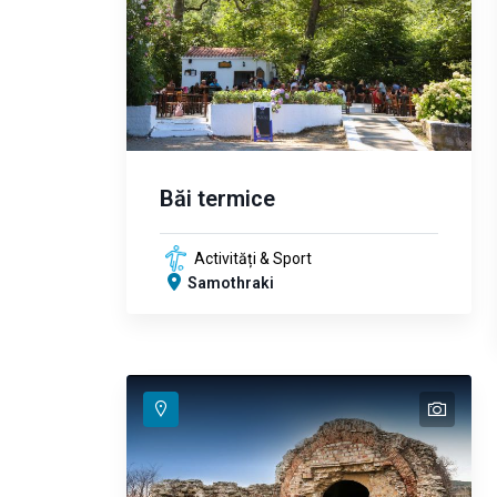
Băi termice
Activități & Sport
Samothraki
text
text
text