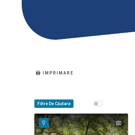
IMPRIMARE
Show map on mouse
Filtre De Căutare
Haritayı görüntü
text