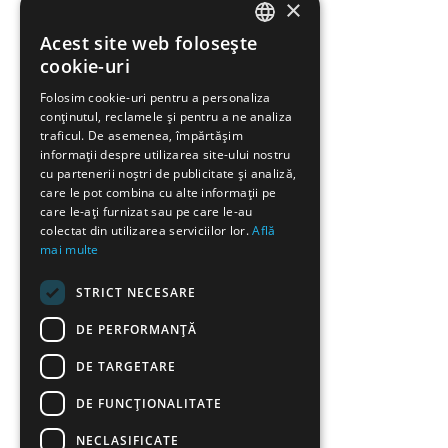
×
Acest site web folosește
ENGLISH
cookie-uri
GREEK
Folosim cookie-uri pentru a personaliza
conținutul, reclamele și pentru a ne analiza
FRENCH
traficul. De asemenea, împărtășim
BULGARIAN
informații despre utilizarea site-ului nostru
cu partenerii noștri de publicitate și analiză,
GERMAN
care le pot combina cu alte informații pe
care le-ați furnizat sau pe care le-au
ROMANIAN
colectat din utilizarea serviciilor lor.
Află
mai multe
TURKISH
STRICT NECESARE
DE PERFORMANȚĂ
DE TARGETARE
DE FUNCŢIONALITATE
NECLASIFICATE