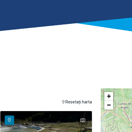
+
 hover
lemek için fareyi hareket ettirin
Resetați harta
−
text