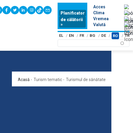
Acces
youtube
facebook
twitter
linkedin
instagram
tiktok
contact
Clima
Planificator
Vremea
de călătorii
»
Valută
EL
EN
FR
BG
DE
TR
RO
Acasă
-
Turism tematic
-
Turismul de sănătate