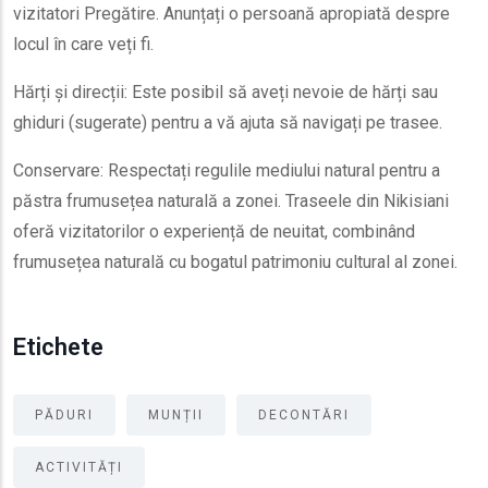
vizitatori Pregătire. Anunțați o persoană apropiată despre
locul în care veți fi.
Hărți și direcții: Este posibil să aveți nevoie de hărți sau
ghiduri (sugerate) pentru a vă ajuta să navigați pe trasee.
Conservare: Respectați regulile mediului natural pentru a
păstra frumusețea naturală a zonei. Traseele din Nikisiani
oferă vizitatorilor o experiență de neuitat, combinând
frumusețea naturală cu bogatul patrimoniu cultural al zonei.
Etichete
PĂDURI
MUNȚII
DECONTĂRI
ACTIVITĂȚI