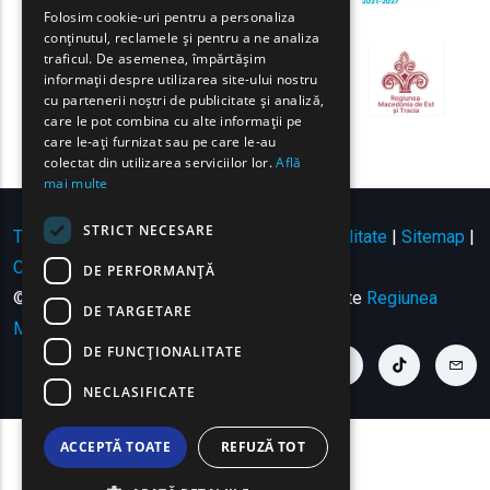
GREEK
Folosim cookie-uri pentru a personaliza
conținutul, reclamele și pentru a ne analiza
FRENCH
traficul. De asemenea, împărtășim
BULGARIAN
informații despre utilizarea site-ului nostru
cu partenerii noștri de publicitate și analiză,
GERMAN
care le pot combina cu alte informații pe
care le-ați furnizat sau pe care le-au
ROMANIAN
colectat din utilizarea serviciilor lor.
Află
mai multe
TURKISH
STRICT NECESARE
Termeni de utilizare | Politica de confidențialitate
|
Sitemap
|
Contact
DE PERFORMANȚĂ
© Copyright 2024 - Toate drepturile rezervate
Regiunea
DE TARGETARE
Macedonia de Est și Tracia
.
DE FUNCŢIONALITATE
youtube link
facebook link
twitter link
linkedin link
instagram link
tiktok link
cont
NECLASIFICATE
ACCEPTĂ TOATE
REFUZĂ TOT