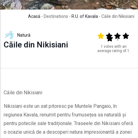
Acasă
- Destinations -
R.U. of Kavala
- Căile din Nikisiani
Natură
Output format
(star)
(star)
(star)
(star
(star)
1
Căile din Nikisiani
1 votes with an
average rating of 1.
Căile din Nikisiani
Nikisiani este un sat pitoresc pe Muntele Pangaio, în
regiunea Kavala, renumit pentru frumusețea sa naturală și
pentru potecile sale tradiționale. Traseele din Nikisiani oferă
o ocazie unică de a descoperi natura impresionantă a zonei