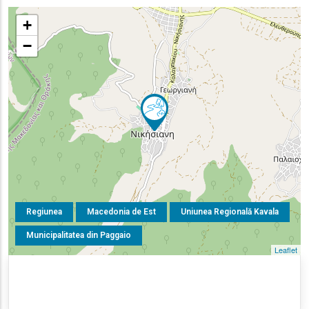
+
−
Regiunea
Macedonia de Est
Uniunea Regională Kavala
Municipalitatea din Paggaio
Leaflet