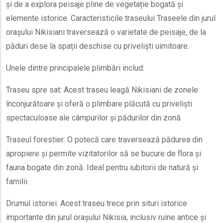
și de a explora peisaje pline de vegetație bogată și
elemente istorice. Caracteristicile traseului Traseele din jurul
orașului Nikisiani traversează o varietate de peisaje, de la
păduri dese la spații deschise cu priveliști uimitoare.
Unele dintre principalele plimbări includ:
Traseu spre sat: Acest traseu leagă Nikisiani de zonele
înconjurătoare și oferă o plimbare plăcută cu priveliști
spectaculoase ale câmpurilor și pădurilor din zonă.
Traseul forestier: O potecă care traversează pădurea din
apropiere și permite vizitatorilor să se bucure de flora și
fauna bogate din zonă. Ideal pentru iubitorii de natură și
familii.
Drumul istoriei: Acest traseu trece prin situri istorice
importante din jurul orașului Nikisia, inclusiv ruine antice și