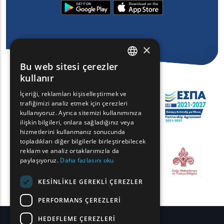
×
Bu web sitesi çerezler
ENGLISH
kullanır
GREEK
İçeriği, reklamları kişiselleştirmek ve
trafiğimizi analiz etmek için çerezleri
FRENCH
kullanıyoruz. Ayrıca sitemizi kullanımınıza
BULGARIAN
ilişkin bilgileri, onlara sağladığınız veya
hizmetlerini kullanmanız sonucunda
GERMAN
topladıkları diğer bilgilerle birleştirebilecek
reklam ve analiz ortaklarımızla da
ROMANIAN
paylaşıyoruz.
Daha fazlasını oku
TURKISH
KESINLIKLE GEREKLI ÇEREZLER
PERFORMANS ÇEREZLERI
HEDEFLEME ÇEREZLERI