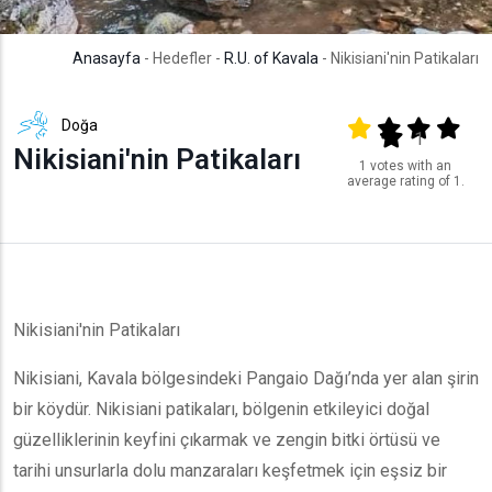
Anasayfa
- Hedefler -
R.U. of Kavala
- Nikisiani'nin Patikaları
Doğa
Output format
(star)
(star)
(star)
(star
(star)
1
Nikisiani'nin Patikaları
1 votes with an
average rating of 1.
Nikisiani'nin Patikaları
Nikisiani, Kavala bölgesindeki Pangaio Dağı’nda yer alan şirin
bir köydür. Nikisiani patikaları, bölgenin etkileyici doğal
güzelliklerinin keyfini çıkarmak ve zengin bitki örtüsü ve
tarihi unsurlarla dolu manzaraları keşfetmek için eşsiz bir