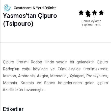
Gastronomi & Yerel ürünler
Output format
(star)
(star)
(star)
(star
Yasmos'tan Çipuro
(star)
0
Henüz oylama
(Tsipouro)
yapılmamıştır.
Çipuro üretimi Rodop ilinde yaygın bir gelenektir. Çipuro
Rodop'un çoğu köyünde ve Gümülcine'de üretilmektedir.
Iasmos, Ambrosia, Aegira, Messouni, Xylagani, Proskynites,
Maronia, Kosmio ve Sapes bölgelerinden gelen çipuro
özellikle ün kazanmıştır.
Etiketler