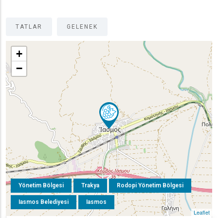
TATLAR
GELENEK
+
−
Yönetim Bölgesi
Trakya
Rodopi Yönetim Bölgesi
Iasmos Belediyesi
Iasmos
Leaflet