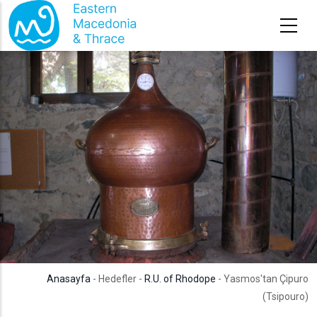
Ana içeriğe atla
Anasayfa
- Hedefler -
R.U. of Rhodope
- Yasmos'tan Çipuro
(Tsipouro)