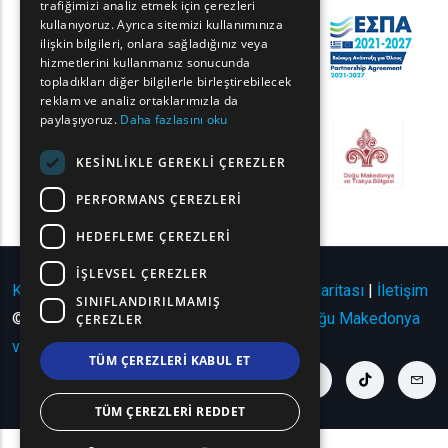
trafiğimizi analiz etmek için çerezleri
FRENCH
kullanıyoruz. Ayrıca sitemizi kullanımınıza
BULGARIAN
ilişkin bilgileri, onlara sağladığınız veya
hizmetlerini kullanmanız sonucunda
GERMAN
topladıkları diğer bilgilerle birleştirebilecek
reklam ve analiz ortaklarımızla da
ROMANIAN
paylaşıyoruz.
Daha fazlasını oku
TURKISH
KESINLIKLE GEREKLI ÇEREZLER
PERFORMANS ÇEREZLERI
HEDEFLEME ÇEREZLERI
İŞLEVSEL ÇEREZLER
Kullanım Koşulları | Gizlilik Politikası
|
Site Haritası
|
İletişim
SINIFLANDIRILMAMIŞ
© Telif Hakkı 2024 - Tüm Hakları Saklıdır
Doğu Makedonya
ÇEREZLER
ve Trakya Bölgesi
.
TÜM ÇEREZLERI KABUL ET
youtube link
facebook link
twitter link
linkedin link
instagram link
tiktok link
cont
TÜM ÇEREZLERI REDDET